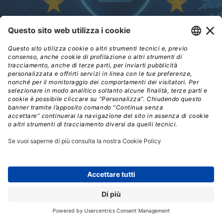
L'ACN ha pubblicato le Determinazioni 127434 e 127437
del 13 aprile 2026, aggiornando gli obblighi NIS2 per i
soggetti essenziali e importanti. Dalla categorizzazione
dei servizi al censimento della supply chain ICT, ecco le
novità operative che contano.
FRANCESCO DESTRI
Collaboratore
Francesco segue il mondo della tecnologia dal 1999,
scrivendo per numerose testate online e cartacee. È
specializzato soprattutto in tecnologia B2B, hardware e
nuovi m...
Leggi tutto