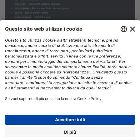
La proposta di Dorsey ricorda FireChat, app peer-to-
peer lanciata nel 2014 da OpenGarden e
usata in
proteste in paesi come Hong Kong e Iraq proprio
per evitare censura e sorveglianza.
Ma anche
FireChat, come bitchat, soffriva di gravi lacune di
sicurezza e, dopo un breve periodo di notorietà, l’app
ha smesso di funzionare nel 2020 e il sito web è stato
dismesso nel 2022.
Uno dei fondatori di OpenGarden,
Micha Benoliel,
ora
alla guida di
Nodle
(una rete wireless decentralizzata