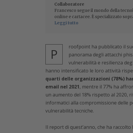
Collaboratore
Francesco segue il mondo della tecnol
online e cartacee. È specializzato sopr
Leggi tutto
roofpoint ha pubblicato il s
P
panorama degli attacchi phi
vulnerabilità e resilienza deg
hanno intensificato le loro attività risp
quarti delle organizzazioni (78%) h
email nel 2021
, mentre il 77% ha affr
un aumento del 18% rispetto al 2020, rif
informatici alla compromissione delle pe
vulnerabilità tecniche.
Il report di quest’anno, che ha raccolto 