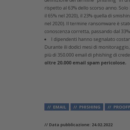
definizione del termine “phishing” in una
rispetto al 63% dello scorso anno. Solo 
il 65% nel 2020), il 23% quella di smishi
nel 2020). Il termine ransomware è stat
conoscenza corretta, passando dal 33% 
I dipendenti hanno segnalato costan
Durante ili dodici mesi di monitoraggio,
più di 350.000 email di phishing di crede
oltre 20.000 email spam pericolose.
EMAIL
PHISHING
PROOF
// Data pubblicazione: 24.02.2022