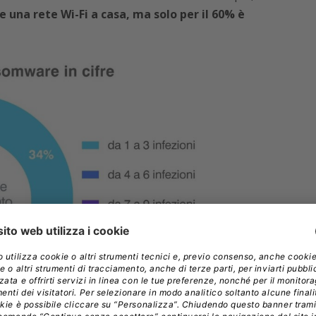
e una rete Wi-Fi a casa, ma solo per il 60% è