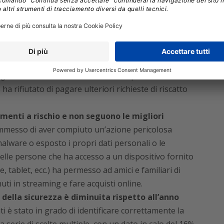
informazioni:
nsomware ha pagato un riscatto.
Molti (32%) hanno
accesso a dati e sistemi. Il 54% ha riottenuto
pagamento, mentre il 4% non ha mai più avuto
 rifiutato di pagare ulteriori richieste di riscatto
enti a rischio e non seguono le migliori
mmesso di aver compiuto un’azione pericolosa
malware o esposto i propri dati personali o le
 delle persone che ha accesso a un dispositivo fornito
, tablet, ecc.) ha permesso ad amici e familiari di
uti in streaming e fare acquisti online.
della sicurezza è diminuita rispetto all’anno
ti è stato in grado di identificare correttamente la