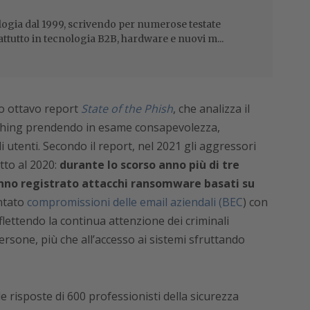
ogia dal 1999, scrivendo per numerose testate
attutto in tecnologia B2B, hardware e nuovi m...
uo ottavo report
State of the Phish
, che analizza il
shing prendendo in esame consapevolezza,
li utenti. Secondo il report, nel 2021 gli aggressori
etto al 2020:
durante lo scorso anno più di tre
anno registrato attacchi ransomware basati su
ontato
compromissioni delle email aziendali (BEC
) con
lettendo la continua attenzione dei criminali
rsone, più che all’accesso ai sistemi sfruttando
le risposte di 600 professionisti della sicurezza