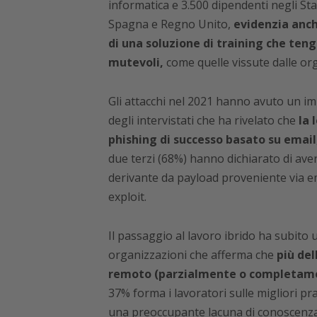
informatica e 3.500 dipendenti negli Sta
Spagna e Regno Unito,
evidenzia anch
di una soluzione di training che ten
mutevoli,
come quelle vissute dalle or
Gli attacchi nel 2021 hanno avuto un im
degli intervistati che ha rivelato che
la 
phishing di successo basato su email
due terzi (68%) hanno dichiarato di av
derivante da payload proveniente via em
exploit.
Il passaggio al lavoro ibrido ha subito 
organizzazioni che afferma che
più del
remoto (parzialmente o completame
37% forma i lavoratori sulle migliori pr
una preoccupante lacuna di conoscenza 