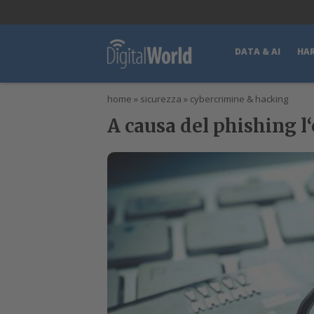
lWorld
Digital Manager
DigitalPartner
CWI Digital Health – Home
DATA & AI
HA
home
»
sicurezza
»
cybercrimine & hacking
A causa del phishing l