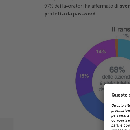
97% dei lavoratori ha affermato di
aver
protetta da password.