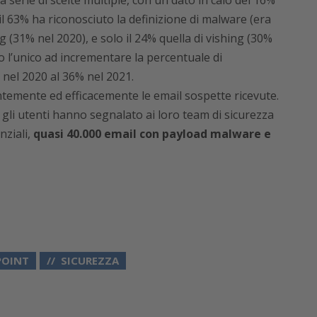
 serie di scelte multiple, con un dato in calo del 16%
il 63% ha riconosciuto la definizione di malware (era
ng (31% nel 2020), e solo il 24% quella di vishing (30%
o l’unico ad incrementare la percentuale di
nel 2020 al 36% nel 2021.
temente ed efficacemente le email sospette ricevute.
 gli utenti hanno segnalato ai loro team di sicurezza
nziali,
quasi 40.000 email con payload malware e
POINT
SICUREZZA