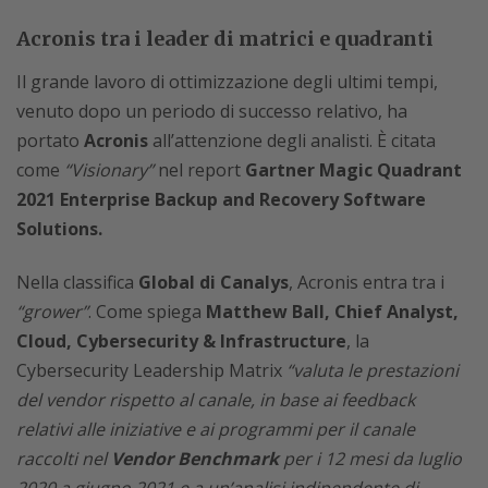
Acronis tra i leader di matrici e quadranti
Il grande lavoro di ottimizzazione degli ultimi tempi,
venuto dopo un periodo di successo relativo, ha
portato
Acronis
all’attenzione degli analisti. È citata
come
“Visionary”
nel report
Gartner Magic Quadrant
2021 Enterprise Backup and Recovery Software
Solutions.
Nella classifica
Global di Canalys
, Acronis entra tra i
“grower”
. Come spiega
Matthew Ball, Chief Analyst,
Cloud, Cybersecurity & Infrastructure
, la
Cybersecurity Leadership Matrix
“valuta le prestazioni
del vendor rispetto al canale, in base ai feedback
relativi alle iniziative e ai programmi per il canale
raccolti nel
Vendor Benchmark
per i 12 mesi da luglio
2020 a giugno 2021 e a un’analisi indipendente di