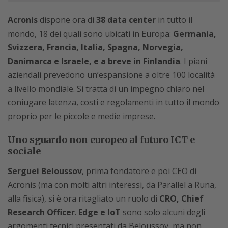
Acronis
dispone ora di
38 data center
in tutto il
mondo, 18 dei quali sono ubicati in Europa:
Germania,
Svizzera, Francia, Italia, Spagna, Norvegia,
Danimarca e Israele, e a breve in Finlandia
. I piani
aziendali prevedono un’espansione a oltre 100 località
a livello mondiale. Si tratta di un impegno chiaro nel
coniugare latenza, costi e regolamenti in tutto il mondo
proprio per le piccole e medie imprese.
Uno sguardo non europeo al futuro ICT e
sociale
Serguei Beloussov
, prima fondatore e poi CEO di
Acronis (ma con molti altri interessi, da Parallel a Runa,
alla fisica), si è ora ritagliato un ruolo di
CRO, Chief
Research Officer
.
Edge e IoT
sono solo alcuni degli
argomenti tecnici presentati da Beloussov, ma non