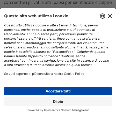
con i settori privati e altri paesi per identificare e colpire
più gruppi di minacce a livello globale.
•
Si intensificherà la “guerra fredda” informatica:
il
miglioramento delle infrastrutture e delle capacità
tecnologiche consentirà ai gruppi terroristici e agli
attivisti politici di portare avanti le loro agende e
condurre attacchi più sofisticati e diffusi. I cyber-attacchi
saranno sempre più utilizzati come atti per
destabilizzare le attività a livello globale.
•
Le violazioni dei dati saranno su più larga scala e
molto più costose
: le violazioni dei dati avverranno più
frequentemente su più larga scala e costeranno di più
alle organizzazioni e ai governi che vorranno pagare il
riscatto. Nel maggio 2021, il gigante assicurativo
statunitense ha pagato 40 milioni di dollari agli hacker.
È stato un record, e possiamo aspettarci che i riscatti
richiesti dagli hacker aumentino nel 2022.