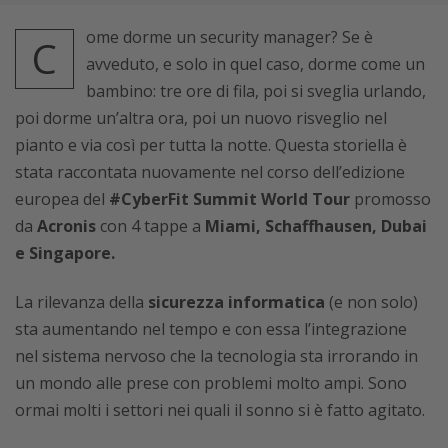
ome dorme un security manager? Se è
C
avveduto, e solo in quel caso, dorme come un
bambino: tre ore di fila, poi si sveglia urlando,
poi dorme un’altra ora, poi un nuovo risveglio nel
pianto e via così per tutta la notte. Questa storiella è
stata raccontata nuovamente nel corso dell’edizione
europea del
#CyberFit Summit World Tour
promosso
da
Acronis
con 4 tappe a
Miami, Schaffhausen, Dubai
e Singapore.
La rilevanza della
sicurezza informatica
(e non solo)
sta aumentando nel tempo e con essa l’integrazione
nel sistema nervoso che la tecnologia sta irrorando in
un mondo alle prese con problemi molto ampi. Sono
ormai molti i settori nei quali il sonno si è fatto agitato.