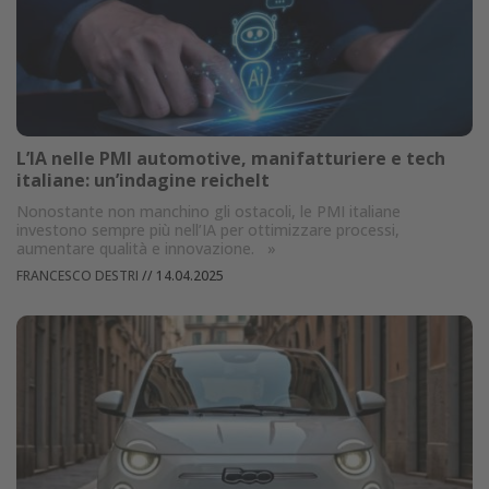
L’IA nelle PMI automotive, manifatturiere e tech
italiane: un’indagine reichelt
Nonostante non manchino gli ostacoli, le PMI italiane
investono sempre più nell’IA per ottimizzare processi,
aumentare qualità e innovazione.
»
FRANCESCO DESTRI
//
14.04.2025