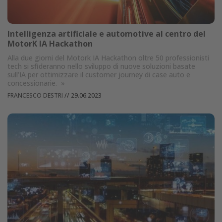
Intelligenza artificiale e automotive al centro del
MotorK IA Hackathon
Alla due giorni del Motork IA Hackathon oltre 50 professionisti
tech si sfideranno nello sviluppo di nuove soluzioni basate
sull’IA per ottimizzare il customer journey di case auto e
concessionarie.
»
FRANCESCO DESTRI
//
29.06.2023