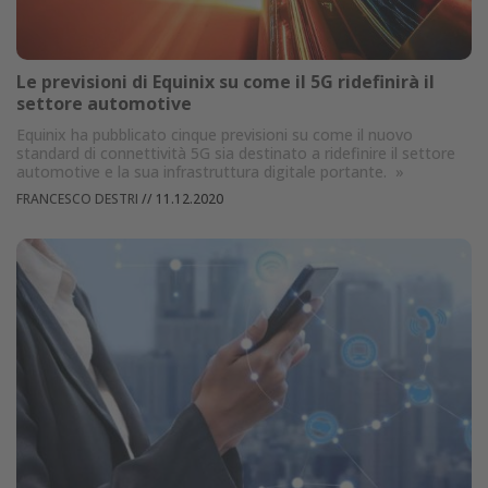
Le previsioni di Equinix su come il 5G ridefinirà il
settore automotive
Equinix ha pubblicato cinque previsioni su come il nuovo
standard di connettività 5G sia destinato a ridefinire il settore
automotive e la sua infrastruttura digitale portante.
»
FRANCESCO DESTRI
//
11.12.2020