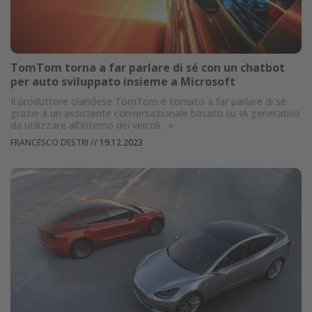
TomTom torna a far parlare di sé con un chatbot
per auto sviluppato insieme a Microsoft
Il produttore olandese TomTom è tornato a far parlare di sé
grazie a un assistente conversazionale basato su IA generativa
da utilizzare all’interno dei veicoli.
»
FRANCESCO DESTRI
//
19.12.2023