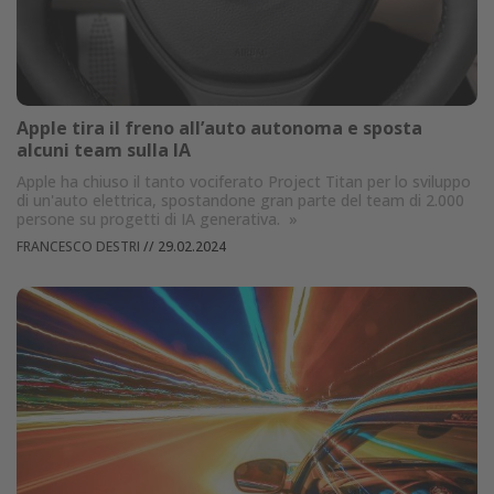
Apple tira il freno all’auto autonoma e sposta
alcuni team sulla IA
Apple ha chiuso il tanto vociferato Project Titan per lo sviluppo
di un'auto elettrica, spostandone gran parte del team di 2.000
persone su progetti di IA generativa.
»
FRANCESCO DESTRI
//
29.02.2024