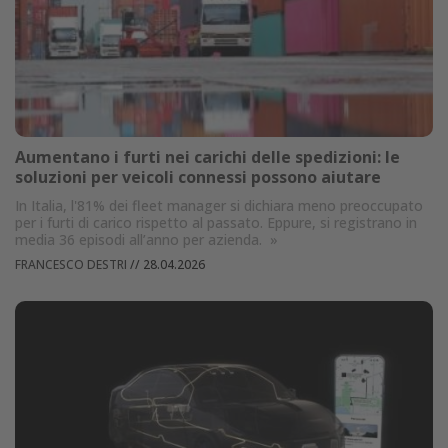
Aumentano i furti nei carichi delle spedizioni: le
soluzioni per veicoli connessi possono aiutare
In Italia, l'81% dei fleet manager si dichiara meno preoccupato
per i furti di carico rispetto al passato. Eppure, si registrano in
media 36 episodi all’anno per azienda.
»
FRANCESCO DESTRI
//
28.04.2026