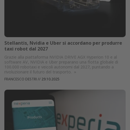
Stellantis, Nvidia e Uber si accordano per produrre
taxi robot dal 2027
Grazie alla piattaforma NVIDIA DRIVE AGX Hyperion 10 e al
software AV, NVIDIA e Uber preparano una flotta globale di
100.000 robotaxi e veicoli autonomi dal 2027, puntando a
rivoluzionare il futuro del trasporto.
»
FRANCESCO DESTRI
//
29.10.2025