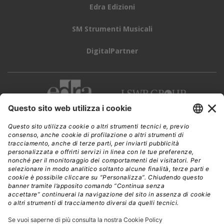
Edra Edizioni
SM Strumenti Musicali
DigitalPartner
CWI è una testata giornalistica di
Edra Edizioni s.r.l.
Direzione, amministrazione, redazione, pubblicità
Viale Enrico Forlanini 21 - 20134 Milano
Tel. +39 02 881841
C.F./P IVA 13002100157
www.edraedizioni.it
|
Privacy
Follow Us