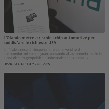
L’Olanda mette a rischio i chip automotive per
soddisfare le richieste USA
La filiale cinese di Nexperia riprende le vendite di
semiconduttori solo in yuan, puntando all’autonomia locale in
piena disputa geopolitica e industriale con l'Olanda.
»
FRANCESCO DESTRI
//
23.10.2025