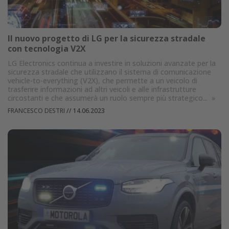
Il nuovo progetto di LG per la sicurezza stradale
con tecnologia V2X
LG Electronics continua a investire in soluzioni avanzate per la
sicurezza stradale che utilizzano il sistema di comunicazione
vehicle-to-everything (V2X), che permette a un veicolo di
trasferire informazioni ad altri veicoli e alle infrastrutture
circostanti e che assumerà un ruolo sempre più strategico...
»
FRANCESCO DESTRI
//
14.06.2023