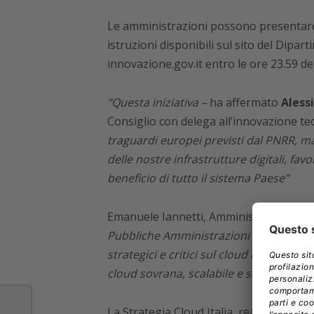
Le amministrazioni possono presentare
istruzioni disponibili sul sito del Dipar
innovazione.gov.it entro le ore 23.59 d
“Questa iniziativa –
ha affermato
Alessi
Consiglio con delega all’innovazione te
traguardi europei previsti dal PNRR, ma 
delle nostre infrastrutture digitali, fa
beneficio di tutto il sistema Paese”
Emanuele Iannetti, Amministratore Del
Pubbliche Amministrazioni Centrali avran
strategici e critici sul cloud di Polo St
cloud sovrana, scalabile e sicura”.
La Strategia Cloud Italia, realizzata da