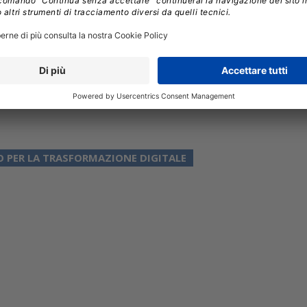
onale (ACN), la Strategia traccia un percorso guidato
italiane nella
migrazione dei dati e degli applicativi
in coerenza con gli obiettivi del PNRR.
 PER LA TRASFORMAZIONE DIGITALE