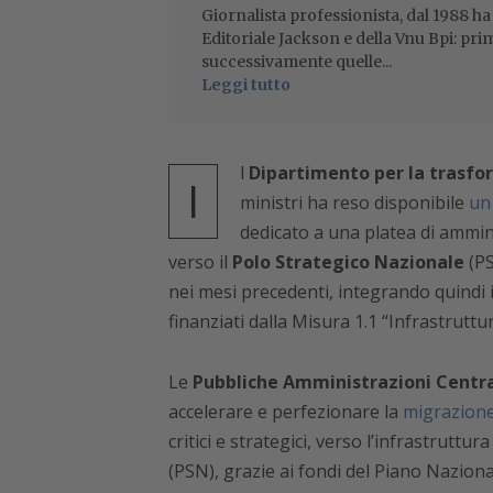
Giornalista professionista, dal 1988 ha
Editoriale Jackson e della Vnu Bpi: pri
successivamente quelle...
Leggi tutto
l
Dipartimento per la trasfo
I
ministri ha reso disponibile
un
dedicato a una platea di ammini
verso il
Polo Strategico Nazionale
(PS
nei mesi precedenti, integrando quindi i l
finanziati dalla Misura 1.1 “Infrastrutture
Le
Pubbliche Amministrazioni Centra
accelerare e perfezionare la
migrazione
critici e strategici, verso l’infrastruttur
(PSN), grazie ai fondi del Piano Naziona