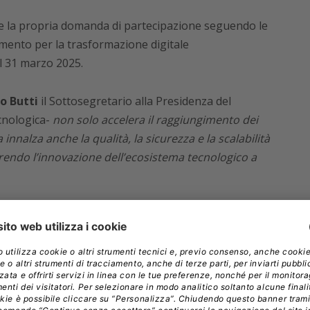
 la propria domanda di partecipazione seguendo le
timento per la trasformazione digitale
el 31 marzo 2025.
o Butti
il Sottosegretario alla Presidenza del
cnologica-
non solo accelera il raggiungimento dei
innalza anche la qualità, la sicurezza e la scalabilità
vorendo l’innovazione dell’ecosistema tecnologico a
egato di Polo Strategico Nazionale ha aggiunto:
“Le
no la possibilità di migrare i propri dati e servizi
rategico Nazionale, avvalendosi di un’infrastruttura
l Dipartimento per la trasformazione digitale e