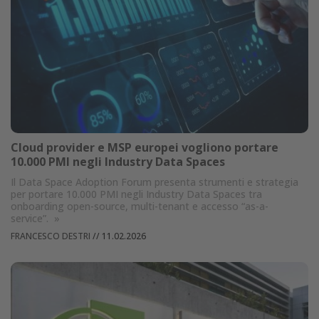
Cloud provider e MSP europei vogliono portare
10.000 PMI negli Industry Data Spaces
Il Data Space Adoption Forum presenta strumenti e strategia
per portare 10.000 PMI negli Industry Data Spaces tra
onboarding open-source, multi-tenant e accesso “as-a-
service”.
»
FRANCESCO DESTRI
//
11.02.2026