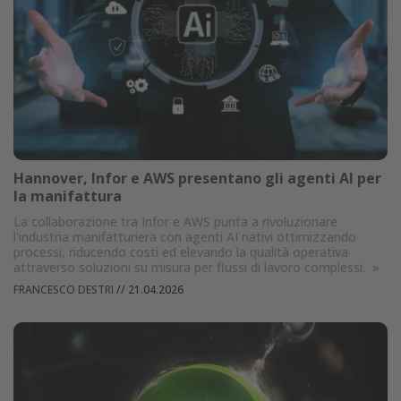
Hannover, Infor e AWS presentano gli agenti AI per
la manifattura
La collaborazione tra Infor e AWS punta a rivoluzionare
l'industria manifatturiera con agenti AI nativi ottimizzando
processi, riducendo costi ed elevando la qualità operativa
attraverso soluzioni su misura per flussi di lavoro complessi.
»
FRANCESCO DESTRI
//
21.04.2026