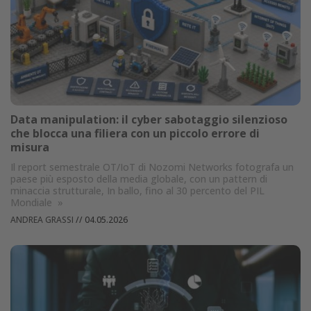
Data manipulation: il cyber sabotaggio silenzioso
che blocca una filiera con un piccolo errore di
misura
Il report semestrale OT/IoT di Nozomi Networks fotografa un
paese più esposto della media globale, con un pattern di
minaccia strutturale, In ballo, fino al 30 percento del PIL
Mondiale
»
ANDREA GRASSI
//
04.05.2026