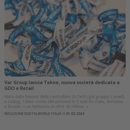
Var Group lancia Tekne, nuova società dedicata a
GDO e Retail
Nata dalla fusione delle controllate Di.Tech (già gruppo Conad)
e Sailing, Tekne conta 280 persone in 5 sedi fra Italia, Romania
e Brasile, e un fatturato di oltre 40 milioni
»
REDAZIONE DIGITALWORLD ITALIA
//
01.03.2024