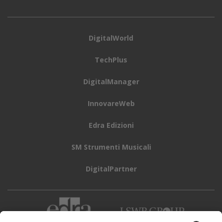
DigitalWorld
TechPlus
DigitalManager
InnovareWeb
Edra Edizioni
SM Strumenti Musicali
DigitalPartner