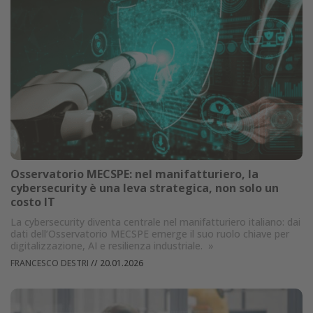
Osservatorio MECSPE: nel manifatturiero, la
cybersecurity è una leva strategica, non solo un
costo IT
La cybersecurity diventa centrale nel manifatturiero italiano: dai
dati dell’Osservatorio MECSPE emerge il suo ruolo chiave per
digitalizzazione, AI e resilienza industriale.
»
FRANCESCO DESTRI
//
20.01.2026