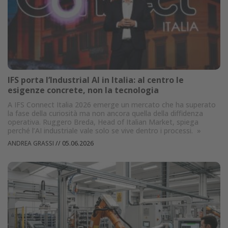
IFS porta l’Industrial AI in Italia: al centro le
esigenze concrete, non la tecnologia
A IFS Connect Italia 2026 emerge un mercato che ha superato
la fase della curiosità ma non ancora quella della diffidenza
operativa. Ruggero Breda, Head of Italian Market, spiega
perché l’AI industriale vale solo se vive dentro i processi.
»
ANDREA GRASSI
//
05.06.2026