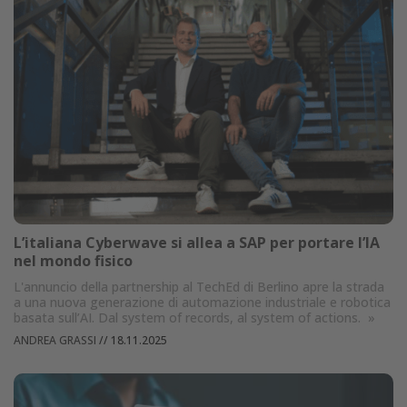
L’italiana Cyberwave si allea a SAP per portare l’IA
nel mondo fisico
L'annuncio della partnership al TechEd di Berlino apre la strada
a una nuova generazione di automazione industriale e robotica
basata sull’AI. Dal system of records, al system of actions.
»
ANDREA GRASSI
//
18.11.2025