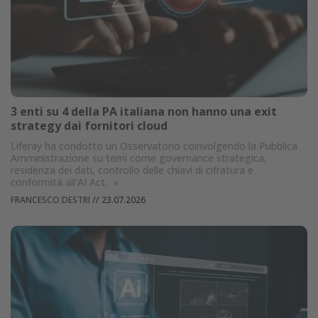
3 enti su 4 della PA italiana non hanno una exit
strategy dai fornitori cloud
Liferay ha condotto un Osservatorio coinvolgendo la Pubblica
Amministrazione su temi come governance strategica,
residenza dei dati, controllo delle chiavi di cifratura e
conformità all'AI Act.
»
FRANCESCO DESTRI
//
23.07.2026