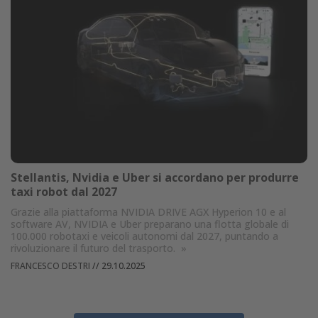
Stellantis, Nvidia e Uber si accordano per produrre
taxi robot dal 2027
Grazie alla piattaforma NVIDIA DRIVE AGX Hyperion 10 e al
software AV, NVIDIA e Uber preparano una flotta globale di
100.000 robotaxi e veicoli autonomi dal 2027, puntando a
rivoluzionare il futuro del trasporto.
»
FRANCESCO DESTRI
//
29.10.2025