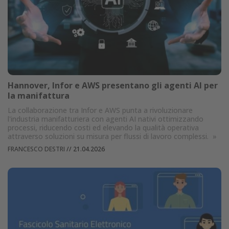
Hannover, Infor e AWS presentano gli agenti AI per
la manifattura
La collaborazione tra Infor e AWS punta a rivoluzionare
l'industria manifatturiera con agenti AI nativi ottimizzando
processi, riducendo costi ed elevando la qualità operativa
attraverso soluzioni su misura per flussi di lavoro complessi.
»
FRANCESCO DESTRI
//
21.04.2026