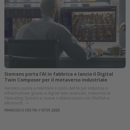
Siemens porta l’AI in fabbrica e lancia il Digital
Twin Composer per il metaverso industriale
Siemens punta a ridefinire il ruolo dell’IA per industria e
infrastrutture grazie a digital twin avanzati, Industrial AI
Operating System e nuove collaborazioni con NVIDIA e
Microsoft.
»
FRANCESCO DESTRI
//
07.01.2026