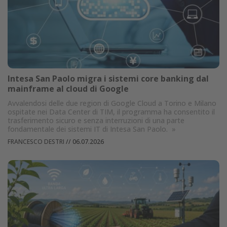
Intesa San Paolo migra i sistemi core banking dal
mainframe al cloud di Google
Avvalendosi delle due region di Google Cloud a Torino e Milano
ospitate nei Data Center di TIM, il programma ha consentito il
trasferimento sicuro e senza interruzioni di una parte
fondamentale dei sistemi IT di Intesa San Paolo.
»
FRANCESCO DESTRI
//
06.07.2026