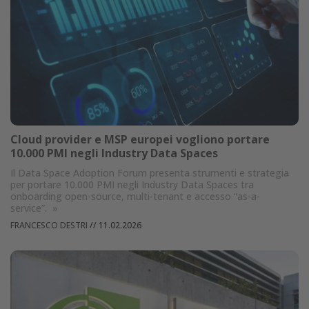
Cloud provider e MSP europei vogliono portare
10.000 PMI negli Industry Data Spaces
Il Data Space Adoption Forum presenta strumenti e strategia
per portare 10.000 PMI negli Industry Data Spaces tra
onboarding open-source, multi-tenant e accesso “as-a-
service”.
»
FRANCESCO DESTRI
//
11.02.2026