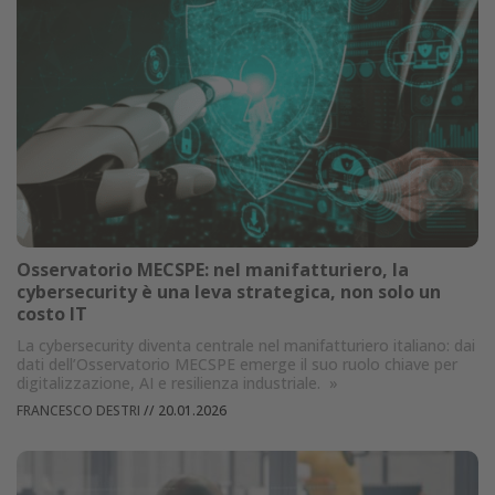
Osservatorio MECSPE: nel manifatturiero, la
cybersecurity è una leva strategica, non solo un
costo IT
La cybersecurity diventa centrale nel manifatturiero italiano: dai
dati dell’Osservatorio MECSPE emerge il suo ruolo chiave per
digitalizzazione, AI e resilienza industriale.
»
FRANCESCO DESTRI
//
20.01.2026