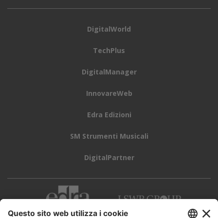
DigitalWorld
TechPlus
DigitalManager
InnovareWeb
Edra Edizioni
SM Strumenti Musicali
DigitalPartner