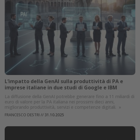
L’impatto della GenAI sulla produttività di PA e
imprese italiane in due studi di Google e IBM
La diffusione della GenAI potrebbe generare fino a 11 miliardi di
euro di valore per la PA italiana nei prossimi dieci anni,
migliorando produttività, servizi e competenze digitali.
»
FRANCESCO DESTRI
//
31.10.2025