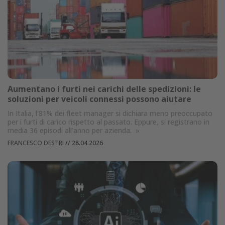
Aumentano i furti nei carichi delle spedizioni: le
soluzioni per veicoli connessi possono aiutare
In Italia, l'81% dei fleet manager si dichiara meno preoccupato
per i furti di carico rispetto al passato. Eppure, si registrano in
media 36 episodi all’anno per azienda.
»
FRANCESCO DESTRI
//
28.04.2026