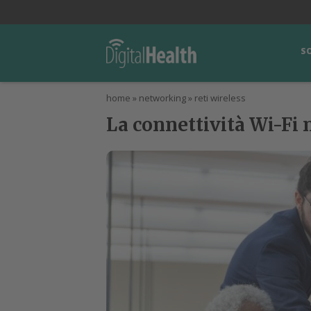
lWorld
Digital Manager
DigitalPartner
CWI Digital Health – Home
S
home
»
networking
»
reti wireless
La connettività Wi-Fi n