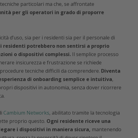
tecniche particolari ma che, se affrontate
ità per gli operatori in grado di proporre
ità d’uso, sia per i residenti sia per il personale di
i residenti potrebbero non sentirsi a proprio
zioni o dispositivi complessi.
Il semplice processo
erare insicurezza e frustrazione se richiede
procedure tecniche difficili da comprendere.
Diventa
sperienza di onboarding semplice e intuitiva
,
 propri dispositivi in autonomia, senza dover ricorrere
ca.
di
Cambium Networks
, abilitato tramite la tecnologia
tte proprio questo.
Ogni residente riceve una
egare i dispositivi in maniera sicura,
mantenendo
ttura, senza la necessità di dover ripetere il