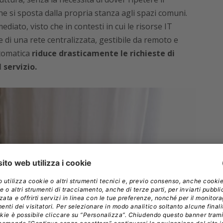
e si sposta dalla propria stanza agli spazi comuni.
ediato, visto che in contesti in cui le risorse IT
e di una rete centralizzata, gestibile da remoto e
utomatica
riduce drasticamente le richieste di
 servizio.