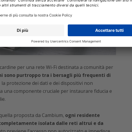
 cardine per una rete Wi-Fi destinata a comunità per
ni sono purtroppo tra i bersagli più frequenti di
la protezione dei dati e dei dispositivi non
a una componente cruciale per instaurare fiducia e
ie.
e quella proposta da Cambium,
ogni residente
completamente isolata dalle reti altrui e da
o previene l’accesso non autorizzato e impedisce