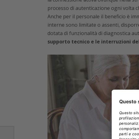
processo di autenticazione ogni volta ch
Anche per il personale il beneficio è imm
interne sono limitate o assenti, disporr
dotata di funzionalità di diagnostica a
supporto tecnico e le interruzioni del