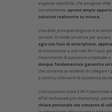
esigenze specifiche, che pongono sfide 
correttamente,
aprono ampie opportun
soluzioni realmente su misura.
Una delle principali esigenze è la semplic
servizio. In molte strutture per anziani,
agio con l’uso di smartphone, applica
di connessione a una rete Wi-Fi può gen
l’inserimento di password complicate o 
dunque fondamentale garantire un’e
che consenta ai residenti di collegare i
a continui interventi di assistenza tecni
Una soluzione come il Wi-Fi personale 
ePSK (enhanced pre-shared key), perme
chiave personale che consente di coll
la connessione attiva ovunque nella stru