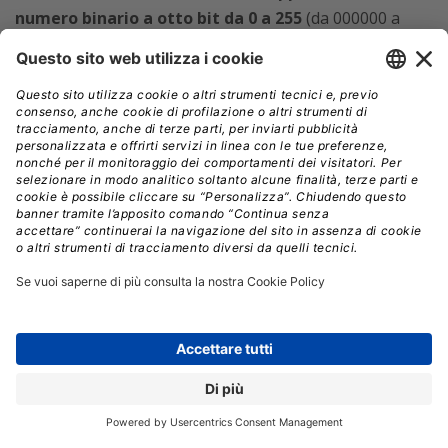
numero binario a otto bit da 0 a 255
(da 000000 a
1111111, scritto in binario).
Un indirizzo IPv6 si presenta invece così:
2620:cc:8000:1c82:544c:cc2e:f2fa:5a9b. Invece di quattro
numeri,
ce ne sono otto e sono separati da due
punti anziché da uno.
Ci sono anche delle lettere
perché gli indirizzi IPv6 sono scritti in notazione
esadecimale (Base 16), il che significa che sono
necessari 16 simboli diversi per rappresentare in modo
univoco i numeri Base 10 1-16. Quelli usati sono i
numeri 0-9 più le lettere A-F.
Ognuno di questi numeri
rappresenta un numero binario a 16 bit che va da
000000000000 a 11111111111111.
Network Address Translation (NAT) e IPv6
L’adozione di IPv6 è stata ritardata in parte a causa