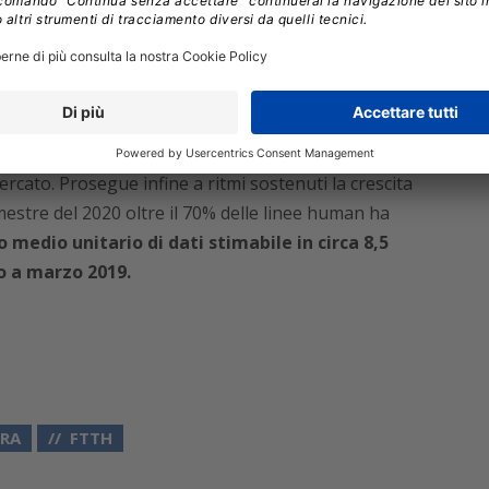
 complessive (103 milioni a marzo 2020) su base
1 milione;
le SIM M2M sono cresciute di 2,8 milioni,
i sono ridotte di 3,8 milioni di unità. Tim si conferma
fone (28,8%) e Wind Tre (26,9%) mentre il nuovo
ercato. Prosegue infine a ritmi sostenuti la crescita
mestre del 2020 oltre il 70% delle linee human ha
medio unitario di dati stimabile in circa 8,5
o a marzo 2019.
BRA
FTTH