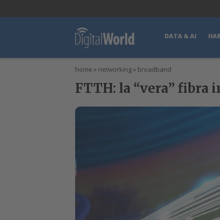
lWorld
Digital Manager
DigitalPartner
CWI Digital Health – Home
DATA & AI
HA
home
»
networking
»
broadband
FTTH: la “vera” fibra i