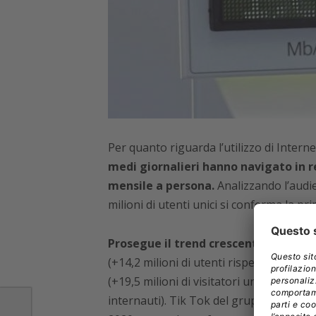
Per quanto riguarda l’utilizzo di Interne
medi giornalieri hanno navigato in r
mensile a persona.
Analizzando l’audie
milioni di utenti unici si conferma la pri
Prosegue il trend crescente per Inst
(+14,2 milioni di utenti rispetto a marz
(+19,5 milioni di visitatori unici), Pinter
internauti). Tik Tok del gruppo Bytedanc