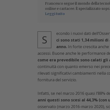
Francesco segue il mondo della tecnol
online e cartacee. È specializzato sopr
Leggi tutto
econdo i nuovi dati dell’Osse
S
ci sono stati 1,34 milioni d
anno.
In forte crescita anche l
accessi. Buone anche le performance del
come era prevedibile sono calati gli 
continuità con quanto emerso nei prec
rilevati significativi cambiamenti nella 
fornitura del servizio.
Infatti, se nel marzo 2016 quasi l’88% de
anni questi sono scesi al 44,3% (con un
osservato (marzo 2016-marzo 2020), sono