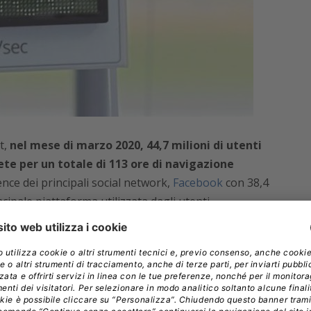
t,
nel mese di marzo 2020, 44,7 milioni di utenti
ete per un totale di 113 ore di navigazione
nce dei principali social network,
Facebook
con 38,4
ncipale piattaforma utilizzata dagli utenti.
agram frequentato da 28,8 milioni di utenti unici
o 2019), così come per i restanti operatori Linkedin
est (+30,5milioni di utenti) e Twitter (+24,2milioni di
e, frequentato da 5,4 milioni di utenti, a marzo