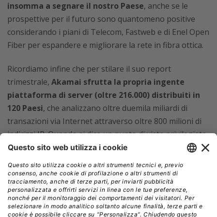
insomma a segnare il nostro Paese
, anche se le
prospettive per il futuro sono quantomeno positive
considerando i piani di Telecom, Fastweb e di Enel Open
Fiber per espandere e migliorare la rete in fibra ottica.
Ricordiamo infine che per stilare il suo report
trimestrale,
Akamai sfrutta la propria ingente
piattaforma di server (oltre 216.000) distribuiti in
120 Paesi
, che analizzano oltre duemila miliardi di
transazioni via Internet attraverso oltre 800 milioni di
indirizzi IP. Quando si dice un punto di vista privilegiato.
AKAMAI
INTERNET
ITALIA