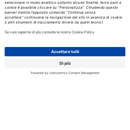
esterni su cui la capacità di controllo da parte di singole
organizzazioni è di fatto molto limitata se non
addirittura del tutto assente, garantendo il
mantenimento di
un adeguato livello di rischio
senza
impattare i processi di innovazione tecnologica e
supportando nuovi modelli di business.
“Nel contesto attuale di trasformazione digitale,
la
cybersecurity deve essere considerata prioritaria per
le aziende.
Adattando questo framework alle proprie
esigenze specifiche, ci auguriamo che le organizzazioni
possano puntare a raggiungere livelli di eccellenza
nell’ambito cyber e prepararsi al meglio per un futuro
sempre più digitale e interconnesso”
ha commentato
Luca Mayer
,
Partner di Spike Reply.
Secondo
Gianluca Salviotti
,
Docente di SDA Bocconi
,