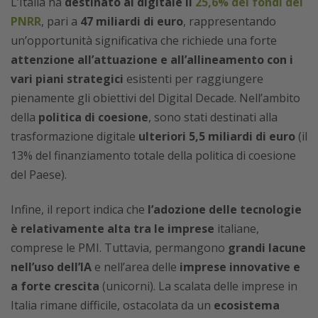
L’Italia ha
destinato al digitale il
25,6% dei fondi del
PNRR
, pari a
47 miliardi di euro
, rappresentando
un’opportunità significativa che richiede una forte
attenzione all’attuazione e all’allineamento con i
vari piani strategici
esistenti per raggiungere
pienamente gli obiettivi del Digital Decade. Nell’ambito
della
politica di coesione
, sono stati destinati alla
trasformazione digitale
ulteriori 5,5 miliardi di euro
(il
13% del finanziamento totale della politica di coesione
del Paese).
Infine, il report indica che
l’adozione delle tecnologie
è relativamente alta tra le imprese
italiane,
comprese le PMI. Tuttavia, permangono
grandi lacune
nell’uso dell’IA
e nell’area delle
imprese innovative
e
a forte crescita
(unicorni). La scalata delle imprese in
Italia rimane difficile, ostacolata da un
ecosistema