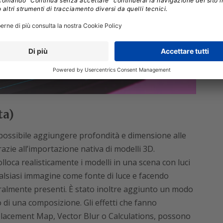
ta)
 possibile aggiungere profondità e dimensione alle
azie all’importazione nativa di modelli 3D.
lloca realisticamente i modelli in una scena con luci
lsiasi immagine come fonte di luce e facendo
ralmente presenti. È stato inoltre aggiunto un modo
 di una composizione. Gli effetti che fanno
splacement Map, Vector Blur o Calculations, possono