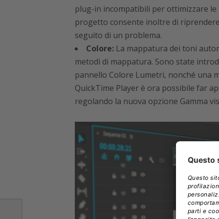
plug-in incompatibili per ottimizzare le 
progetto consente inoltre di riprendere
seguito di un problema.
Colore:
La mappatura dei toni automa
metodi di mappatura. Sono state introd
pannello Colore Lumetri, nonché una mig
QuickTime Player è ora possibile far ap
regolando la nuova opzione Gamma visu