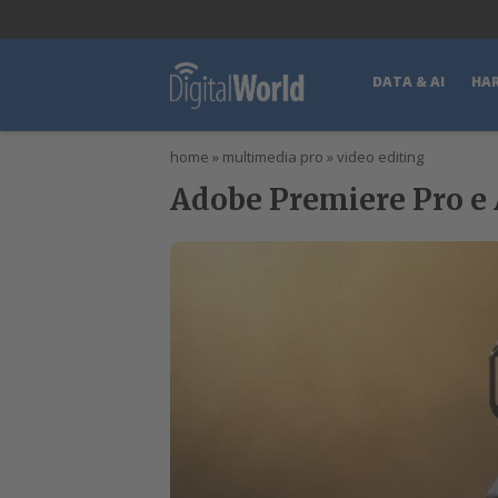
lWorld
Digital Manager
DigitalPartner
CWI Digital Health – Home
DATA & AI
HA
home
»
multimedia pro
»
video editing
Adobe Premiere Pro e A