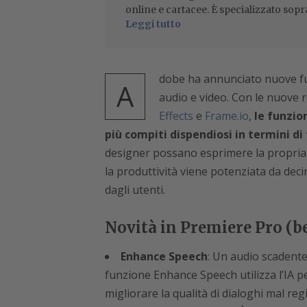
online e cartacee. È specializzato sopr
Leggi tutto
dobe ha annunciato nuove funz
A
audio e video. Con le nuove r
Effects
e
Frame.io
,
le funzio
più compiti dispendiosi in termini d
designer possano esprimere la propria 
la produttività viene potenziata da decine
dagli utenti.
Novità in Premiere Pro (b
Enhance Speech
: Un audio scadente
funzione Enhance Speech utilizza l’IA 
migliorare la qualità di dialoghi mal re