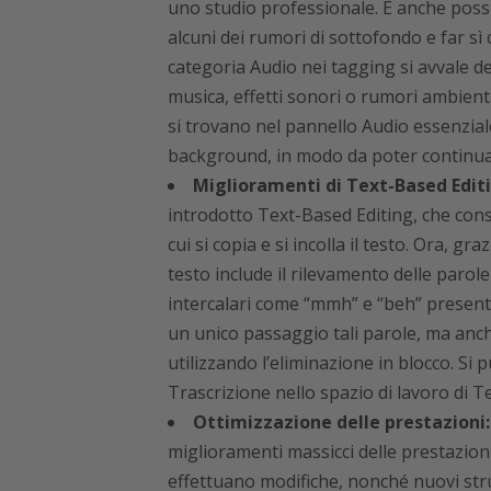
uno studio professionale. È anche possib
alcuni dei rumori di sottofondo e far sì
categoria Audio nei tagging si avvale de
musica, effetti sonori o rumori ambient
si trovano nel pannello Audio essenzia
background, in modo da poter continuar
Miglioramenti di Text-Based Editi
introdotto Text-Based Editing, che conse
cui si copia e si incolla il testo. Ora, g
testo include il rilevamento delle paro
intercalari come “mmh” e “beh” presenti
un unico passaggio tali parole, ma anch
utilizzando l’eliminazione in blocco. Si
Trascrizione nello spazio di lavoro di T
Ottimizzazione delle prestazioni:
miglioramenti massicci delle prestazioni
effettuano modifiche, nonché nuovi stru