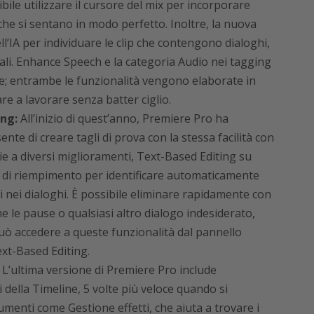
ile utilizzare il cursore del mix per incorporare
 che si sentano in modo perfetto. Inoltre, la nuova
ll’IA per individuare le clip che contengono dialoghi,
ali. Enhance Speech e la categoria Audio nei tagging
le; entrambe le funzionalità vengono elaborate in
e a lavorare senza batter ciglio.
ng:
All’inizio di quest’anno, Premiere Pro ha
nte di creare tagli di prova con la stessa facilità con
razie a diversi miglioramenti, Text-Based Editing su
le di riempimento per identificare automaticamente
 nei dialoghi. È possibile eliminare rapidamente con
e le pause o qualsiasi altro dialogo indesiderato,
 può accedere a queste funzionalità dal pannello
ext-Based Editing.
L’ultima versione di Premiere Pro include
 della Timeline, 5 volte più veloce quando si
menti come Gestione effetti, che aiuta a trovare i