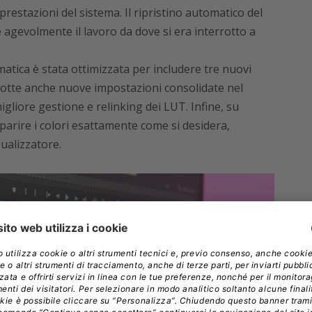
prestazioni del sistema. Il ripristino automatico del
 agevolmente il lavoro da dove si era interrotto a
tica è stata ottimizzata per includere tre nuovi
otte anche nuove impostazioni consolidate nel
liore gestione e relinking dei LUT. Infine, su
parire i colori esattamente come si desidera,
alizzatore.