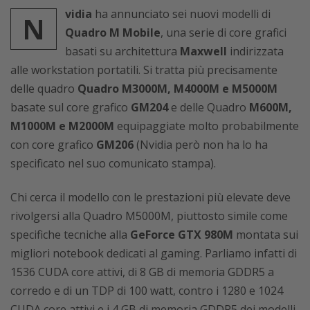
vidia
ha annunciato sei nuovi modelli di
N
Quadro M Mobile
, una serie di core grafici
basati su architettura
Maxwell
indirizzata
alle workstation portatili. Si tratta più precisamente
delle quadro
Quadro M3000M, M4000M e M5000M
basate sul core grafico
GM204
e delle Quadro
M600M,
M1000M e M2000M
equipaggiate molto probabilmente
con core grafico
GM206
(Nvidia però non ha lo ha
specificato nel suo comunicato stampa).
Chi cerca il modello con le prestazioni più elevate deve
rivolgersi alla Quadro M5000M, piuttosto simile come
specifiche tecniche alla
GeForce GTX 980M
montata sui
migliori notebook dedicati al gaming. Parliamo infatti di
1536 CUDA core attivi, di 8 GB di memoria GDDR5 a
corredo e di un TDP di 100 watt, contro i 1280 e 1024
CUDA core attivi e i 4 GB di memoria GDDR5 dei modelli