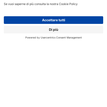
in offerta includono
Amazon Aurora
,
AlloyDB
di Google
e
Azure Database for PostgreSQL
.
Nella stessa direzione, Microsoft sta aggiungendo il
supporto a PostgreSQL al suo database distribuito
gestito, Cosmos DB. Il motivo che ha spinto Microsoft
ad aggiungere il supporto a PostgreSQL può essere
attribuito alla richiesta dei clienti aziendali di poter
disporre di una piattaforma di gestione dei dati mista
che copra
sia i dati strutturati
(PostgreSQL) che quelli
non strutturati
(Cosmos stesso è un DBMS
documentale), ha dichiarato
Carl Olofson, Research
Vice President di IDC.
“il supporto di PostgreSQL per
Cosmos DB si inserisce negli aspetti di analytics, ma
penso che faccia parte dello sforzo di Microsoft di
presentare un quadro di gestione dei dati unificato per
il cloud (ad esempio, Microsoft Azure)”
, ha aggiunto