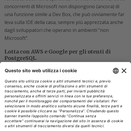
concorrenti di Microsoft non dispongono (ancora) di
una funzione simile a Dev Box, che può ovviamente far
leva sulla IDE della casa, sempre più apprezzata anche
dagli sviluppatori che operano in ambienti “non
Microsoft”.
Lotta con AWS e Google per gli utenti di
PostgreSQL
Sempre più aziende stanno spostano i propri dati dai
database legacy a quelli open-source in cloud, ragion
per cui i principali cloud provider come Microsoft,
Google e Amazon Web Services (AWS) hanno ampliato
l’offerta di servizi di database per integrare il supporto
a PostgreSQL a causa della sua crescente popolarità.
Alcuni database supportati da PostgreSQL attualmente