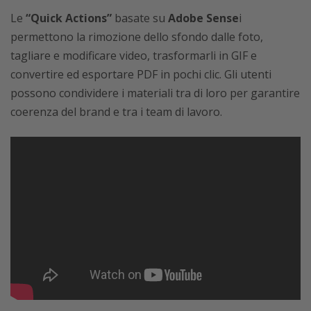
Le
“Quick Actions”
basate su
Adobe Sense
i
permettono la rimozione dello sfondo dalle foto,
tagliare e modificare video, trasformarli in GIF e
convertire ed esportare PDF in pochi clic. Gli utenti
possono condividere i materiali tra di loro per garantire
coerenza del brand e tra i team di lavoro.