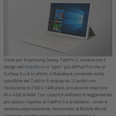
Come per il Samsung Galaxy TabPro S, sembra che il
design del
MateBook
si “ispiri” più all’iPad Pro che al
Surface 3 o 4. In effetti, il MateBook condivide molte
specifiche del TabPro S: display da 12 pollici con
risoluzione di 2160 x 1440 pixel, processore Intel core
M e 4 GB di RAM. Con i suoi 6,9 millimetri è leggermente
più spesso rispetto al TabPro S e la tastiera – cover è
venduta separatamente. Annunciato al Mobile World
Congress, il tablet non è ancora disponibile sul