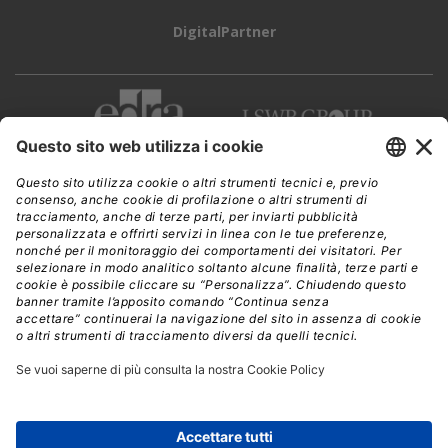
DigitalPartner
CWI è una testata giornalistica di
Edra Edizioni s.r.l.
Direzione, amministrazione, redazione, pubblicità
Viale Enrico Forlanini 21 - 20134 Milano
Tel. +39 02 881841
C.F./P IVA 13002100157
www.edraedizioni.it
|
Privacy
Follow Us