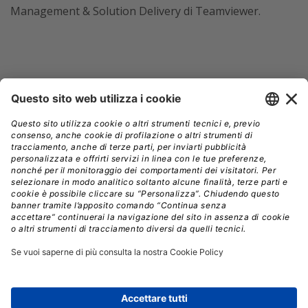
Management & Solution Delivery di Teamviewer.
APPLE VISION PRO
SUPPORTO REMOTO
TEAMVIEWER SPATIAL SUPPORT
Aziende:
APPLE
TEAMVIEWER
// Data pubblicazione: 05.02.2024
CONDIVIDI: