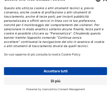
mantiene un controllo di base sulle app attraverso
un processo di “notarizzazione”,
che però verifica
solo l’eventuale presenza di minacce alla sicurezza
come nel caso dei malware (
che evidentemente l’app
incriminata non contiene essendo stata pubblicata
su AltStore
).
“Non approviamo affatto questa app e non l’avremmo
mai accettata sull’App Store
”, si legge nella
dichiarazione di Apple.
“La verità è che siamo
obbligati dalla Commissione Europea a consentirne
la distribuzione.”
Dal canto suo Epic Games,
ha precisato che il suo
store alternativo in UE non ospita Hot Tub né altre
app pornografiche,
sottolineando che il supporto a