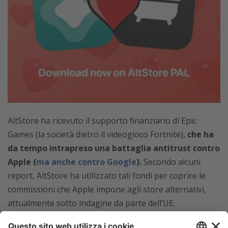
AltStore ha ricevuto il supporto finanziario di Epic
Games (la società dietro il videogioco Fortnite),
che ha
da tempo intrapreso una battaglia antitrust contro
Apple (
ma anche contro Google
).
Secondo alcuni
report, AltStore ha utilizzato tali fondi per coprire le
commissioni che Apple impone agli store alternativi,
attualmente sotto indagine da parte dell’UE.
Nonostante il nuovo sistema di distribuzione,
Apple