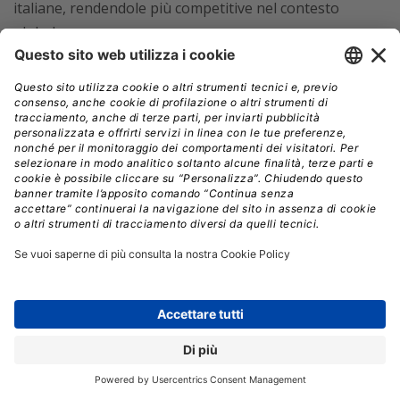
italiane, rendendole più competitive nel contesto
globale.
Per accedere alle agevolazioni, le imprese dovranno
presentare progetti di innovazione che prevedano
investimenti in beni materiali e immateriali
tecnologicamente avanzati,
con l’obiettivo di
raggiungere una riduzione dei consumi energetici
di almeno il 3% dell’unità produttiva o del 5% se
calcolata sul processo interessato
dall’investimento.
Solo a queste condizioni sarà
possibile agevolare anche le spese di formazione e gli
investimenti in impianti per l’autoproduzione di energia
da fonti rinnovabili destinata all’autoconsumo.
Il piano prevede tre fasce di benefici,
con un’intensità