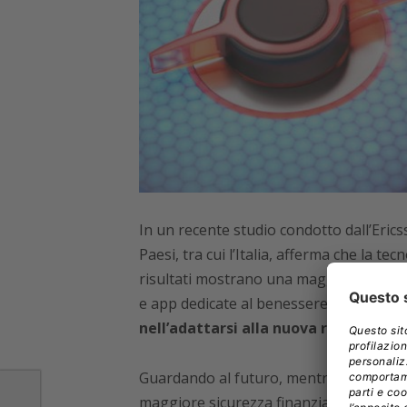
In un recente studio condotto dall’Erics
Paesi, tra cui l’Italia, afferma che la te
risultati mostrano una maggiore adozion
e app dedicate al benessere, che, grazie 
nell’adattarsi alla nuova realtà.
Guardando al futuro, mentre il 57% degli
maggiore sicurezza finanziaria,
un terz