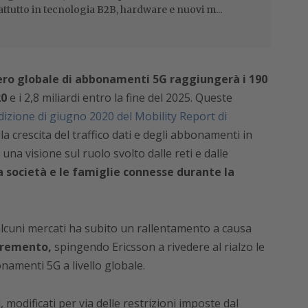
attutto in tecnologia B2B, hardware e nuovi m...
ero globale di abbonamenti 5G raggiungerà i 190
20
e i 2,8 miliardi entro la fine del 2025. Queste
edizione di giugno 2020 del Mobility Report di
lla crescita del traffico dati e degli abbonamenti in
 una visione sul ruolo svolto dalle reti e dalle
 società e le famiglie connesse durante la
alcuni mercati ha subito un rallentamento a causa
ncremento,
spingendo Ericsson a rivedere al rialzo le
onamenti 5G a livello globale.
odificati per via delle restrizioni imposte dal