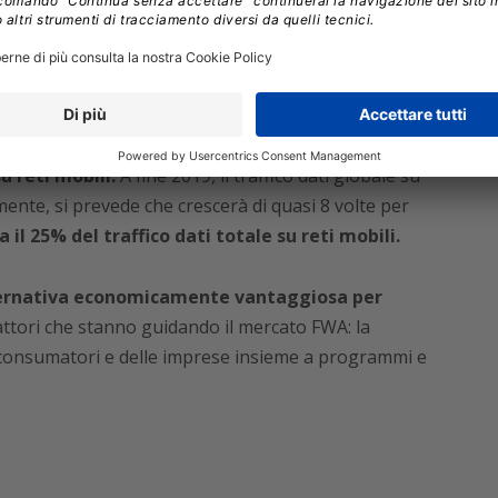
per casa
per essere meglio preparati in vista di una
.
banda ultralarga senza fili (Fixed Wireless Access
ni entro la fine del 2025, per un totale pari a
su reti mobili.
A fine 2019, il traffico dati globale su
ente, si prevede che crescerà di quasi 8 volte per
a il 25% del traffico dati totale su reti mobili.
lternativa economicamente vantaggiosa per
fattori che stanno guidando il mercato FWA: la
i consumatori e delle imprese insieme a programmi e