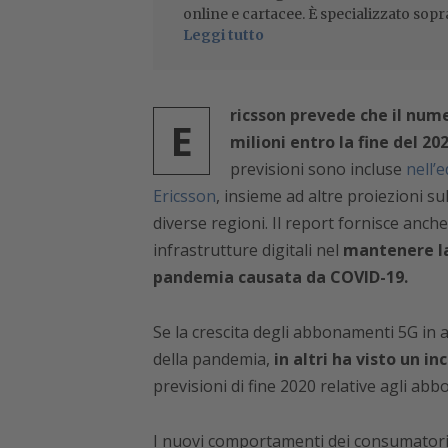
online e cartacee. È specializzato sopr
Leggi tutto
ricsson prevede che il num
E
milioni entro la fine del 20
previsioni sono incluse
nell’
Ericsson
, insieme ad altre proiezioni su
diverse regioni. Il report fornisce anche
infrastrutture digitali nel
mantenere la
pandemia causata da COVID-19.
Se la crescita degli abbonamenti 5G in 
della pandemia,
in altri ha visto un i
previsioni di fine 2020 relative agli abb
I nuovi comportamenti dei consumatori, m