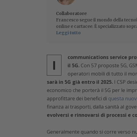
Collaboratore
Francesco segue il mondo della tecnol
online e cartacee. È specializzato sopr
Leggi tutto
communications service pro
I
il 5G.
Con 57 proposte 5G, GSMA
operatori mobili di tutto il m
sarà in 5G già entro il 2025.
I CSP desi
economico che porterà il 5G per le impr
approfittare dei benefici di
questa nuova
finanza ai trasporti, dalla sanità al gov
evolversi e rinnovarsi di processi e
Generalmente quando si corre verso nuo