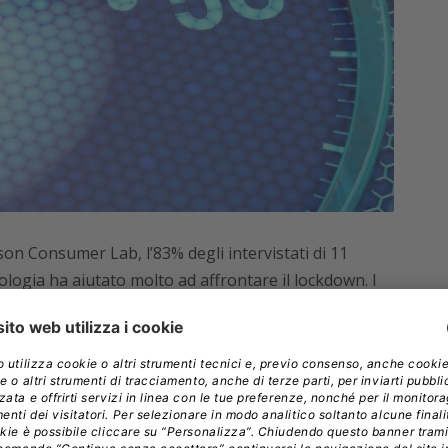
son Consumer Lab, l’83% degli intervistati di 11
cnologia ha aiutato molto ad affrontare il lockdown. I
e e utilizzo di servizi ICT, come app per l’e-learning
alla connettività,
hanno supportato i consumatori
 intervistati dichiara di voler risparmiare per una
o di loro prevede di investire nel 5G e in una