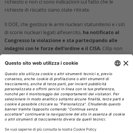
richiesto e non ci sono indicazioni sul fatto che le
richieste di riscatto siano state ritirate.
Il DOE, che gestisce le armi nucleari statunitensi e i siti
di scorie nucleari legati all’esercito,
ha notificato al
Congresso la violazione e sta partecipando alle
indagini con le forze dell’ordine e il CISA.
Cl0p non
ha risposto alle richieste di commento, ma in un post
sul suo sito web
ha dichiarato di non avere in
possesso dati governativi americani
e ha precisato
che se gli hacker avessero inavvertitamente raccolto
tali dati nel loro furto di massa, questi saranno
cancellati.
Secondo l’analista di Recorded Future,
Allan Liska
,
probabilmente Cl0p sta insistendo su questa presunta
cancellazione dei dati governativi
nel tentativo di