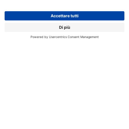
proteggersi dalle ritorsioni di Washington e di altri
governi.
ATTACCHI RANSOMWARE
DIPARTIMENTO ENERGIA USA
HACKER RUSSI
// Data pubblicazione: 19.06.2023
CONDIVIDI: