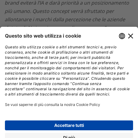
brand eviterà l’IA e darà priorità a un posizionamento
più umano. Questo concept verrà sfruttato per
allontanare i marchi dalla percezione che le aziende
dotate di AI siano impersonali e omogenee”.
Entro il 2026, l’80% dei ruoli creativi avanzati