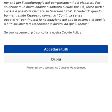
Premium, scaricare eBook e White Paper
e seguire i Webinar
Nome
*
Cognome
*
Email
*
Seleziona le newsletter di tuo interesse
*