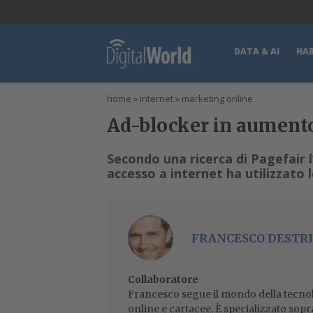
lWorld
Digital Manager
DigitalPartner
CWI Digital Health – Home
DATA & AI
HA
home
»
internet
»
marketing online
Ad-blocker in aumento
Secondo una ricerca di Pagefair 
accesso a internet ha utilizzato 
FRANCESCO DESTRI
Collaboratore
Francesco segue il mondo della tecnol
online e cartacee. È specializzato sopr