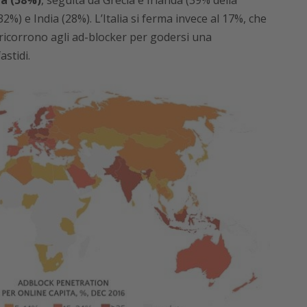
ia (58%)
, seguita da Grecia e Irlanda (39% della
%) e India (28%). L’Italia si ferma invece al 17%, che
e ricorrono agli ad-blocker per godersi una
stidi.