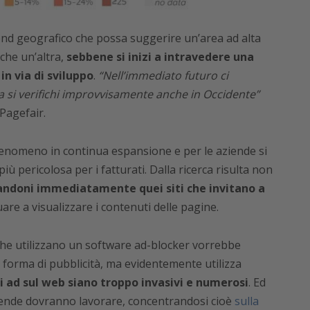
d geografico che possa suggerire un’area ad alta
che un’altra,
sebbene si inizi a intravedere una
in via di sviluppo
.
“Nell’immediato futuro ci
 si verifichi improvvisamente anche in Occidente”
 Pagefair.
 fenomeno in continua espansione e per le aziende si
ù pericolosa per i fatturati. Dalla ricerca risulta non
ndoni immediatamente quei siti che invitano a
are a visualizzare i contenuti delle pagine.
 che utilizzano un software ad-blocker vorrebbe
orma di pubblicità, ma evidentemente utilizza
i ad sul web siano troppo invasivi e numerosi
. Ed
iende dovranno lavorare, concentrandosi cioè
sulla