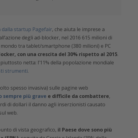
a dalla startup Pagefair
, che aiuta le imprese a
all’azione degli ad-blocker, nel 2016 615 milioni di
 il mondo tra tablet/smartphone (380 milioni) e PC
ocker, con una crescita del 30% rispetto al 2015
.
iuttosto netta: l’11% della popolazione mondiale
sti strumenti
.
molto spesso invasiva) sulle pagine web
o sempre più grave
e difficile da combattere
,
di di dollari il danno agli inserzionisti causato
sul web.
punto di vista geografico,
il Paese dove sono più