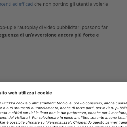
centi ed efficaci
che non portino gli utenti a volerle
op-up e l’autoplay di video pubblicitari possono far
eguenza di un’avversione ancora più forte e
INSERZIONISTI
PAGEFAIR
WEB