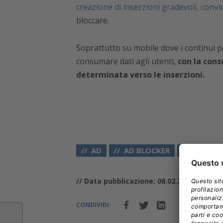
creazione di inserzioni gradevoli, convin
bloccare.
Soprattutto su mobile dove i continui p
consumare dati agli utenti,
con la cons
determinata verso le inserzioni.
AD
AD BLOCKER
BANNER
// Data pubblicazione: 08.02.2017
CONDIVIDI: