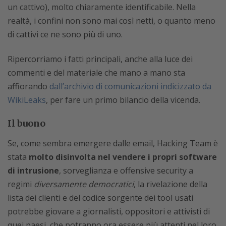
un cattivo), molto chiaramente identificabile. Nella
realtà, i confini non sono mai così netti, o quanto meno
di cattivi ce ne sono più di uno.
Ripercorriamo i fatti principali, anche alla luce dei
commenti e del materiale che mano a mano sta
affiorando
dall’archivio di comunicazioni indicizzato da
WikiLeaks
, per fare un primo bilancio della vicenda.
Il buono
Se, come sembra emergere dalle email, Hacking Team è
stata
molto disinvolta nel vendere i propri software
di intrusione
, sorveglianza e offensive security a
regimi
diversamente democratici
, la rivelazione della
lista dei clienti e del codice sorgente dei tool usati
potrebbe giovare a giornalisti, oppositori e attivisti di
quei paesi, che potranno ora essere più attenti nel loro