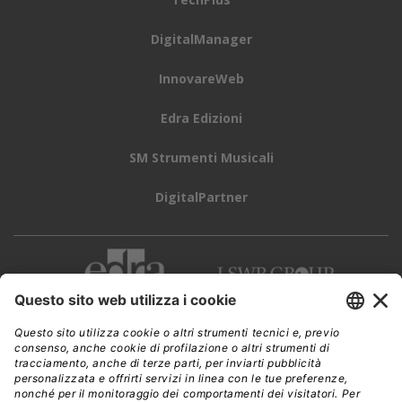
DigitalManager
InnovareWeb
Edra Edizioni
SM Strumenti Musicali
DigitalPartner
CWI è una testata giornalistica di
Edra Edizioni s.r.l.
Direzione, amministrazione, redazione, pubblicità
Viale Enrico Forlanini 21 - 20134 Milano
Tel. +39 02 881841