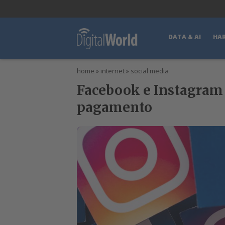
lWorld
Digital Manager
DigitalPartner
CWI Digital Health – Home
DATA & AI
HA
home
»
internet
»
social media
Facebook e Instagram 
pagamento