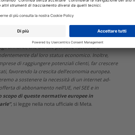
bonarsi non cambierà nulla
e si continuerà quindi a
 pubblicità come sempre fatto,
compresa la
 annunci per i controlli sulla pubblicità che
.
li annunci, che dia alle persone l’accesso a
endentemente dal loro status economico. Inoltre,
prese di raggiungere potenziali clienti, far crescere
ati, favorendo la crescita dell’economia europea.
remo a sostenere la necessità di un internet ad-
fferta di abbonamento nell’UE, nel SEE e in
lo scopo di queste normative europee in
arle”
, si legge nella nota ufficiale di Meta.