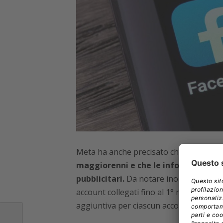
Meta ha anche precisato che
l’abbonam
maggiorenni e che le informazioni d
pubblicitari.
Da notare inoltre che l’ab
account collegati fino al 1° marzo 2024
aggiuntiva per ciascun account addizion