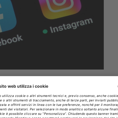
ento sarà disponibile soltanto per gli utenti
egli utenti paganti non saranno usate a scopi
bonamento verrà esteso gratuitamente a tutti gli
, mentre dopo questa data si dovrà pagare una cifra
ale di 6 euro al mese da web e di 8 euro da app.