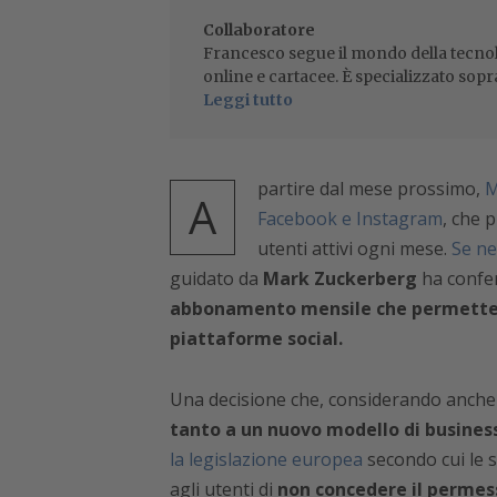
Collaboratore
Francesco segue il mondo della tecnol
online e cartacee. È specializzato sopr
Leggi tutto
partire dal mese prossimo,
M
A
Facebook e Instagram
, che 
utenti attivi ogni mese.
Se ne
guidato da
Mark Zuckerberg
ha confer
abbonamento mensile che permetterà 
piattaforme social.
Una decisione che, considerando anche la
tanto a un nuovo modello di business
la legislazione europea
secondo cui le 
agli utenti di
non concedere il permesso