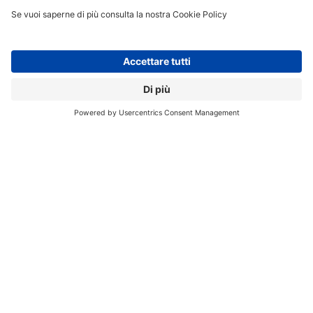
storage interno.
Intel offre a un prezzo più basso (119 euro) anche una
versione del Compute Stick con Ubuntu, 1 GB di RAM e
8 GB di storage. Entrambi i modelli offrono comunque
uno slot microSD per aumentare la memoria interna,
connettività Wi-Fi e Bluetooth e una porta USB. Una
soluzione estremamente compatta e portatile, sebbene
le elevate temperature durante l’utilizzo si facciano
sentire in sede prestazionale. Secondo alcuni recenti
rumor Intel starebbe progettando una seconda
versione di questa “chiavetta PC” da immettere sul
mercato entro la fine di quest’anno.
Quantum Byte