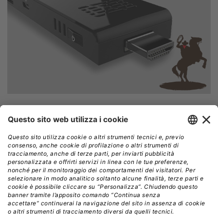
Più che un mini-PC classico, l’Intel Compute Stick
assomiglia a una chiavetta USB, o meglio ancora al
Chromecast di Google, anche se rispetto a quest’ultimo
offre molto di più in termini di hardware e possibilità
operative e, di conseguenza, anche il prezzo è ben
diverso (149 euro). All’interno di questo stick HDMI da
collegare all’ingresso di un TV o di un monitor troviamo
infatti un processore Intel Atom quad-core, una GPU
integrata Intel HD, Windows 8.1, 2 GB di RAM e 32 GB di