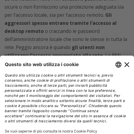
sicure o non forniscono una protezione adeguata sia
per l’accesso locale, sia per l’accesso remoto.
Gli
aggressori spesso entrano tramite l’accesso al
desktop remoto
o craccando le password
dell’amministratore locale che sono le stesse in tutta la
rete. Peggio ancora è quando
gli utenti non
utilizzano l’accesso appropriato alla rete.
Le PMI
sono spesso configurate con diritti di amministratore di
dominio. Bisogna esaminare come sono state
distribuite le password e, indipendentemente dal fatto
che abbiate una configurazione tradizionale di dominio
e workstation o applicazioni cloud e Web, dovete
rivedere le opzioni per
l’autenticazione a più fattori
(MFA).
Dovete inoltre rivedere come gestite e correggete