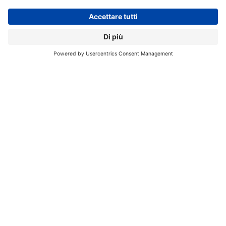
contenuti insider
Registrati alla nostra Newsletter e potrai
accedere gratuitamente ad articoli, guide
e approfondimenti riservati agli utenti
Premium, scaricare eBook e White Paper
e seguire i Webinar
Nome
*
Cognome
*