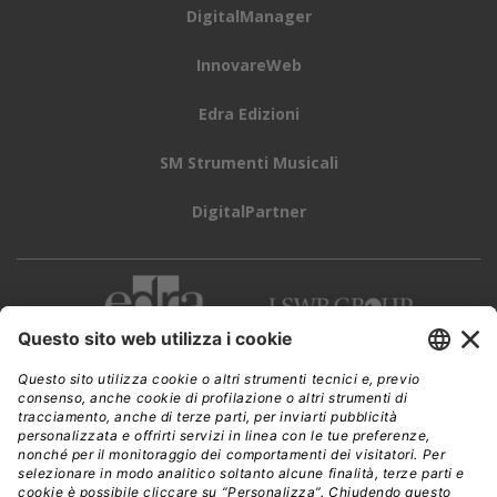
DigitalManager
InnovareWeb
Edra Edizioni
SM Strumenti Musicali
DigitalPartner
CWI è una testata giornalistica di
Edra Edizioni s.r.l.
Direzione, amministrazione, redazione, pubblicità
Viale Enrico Forlanini 21 - 20134 Milano
Tel. +39 02 881841
C.F./P IVA 13002100157