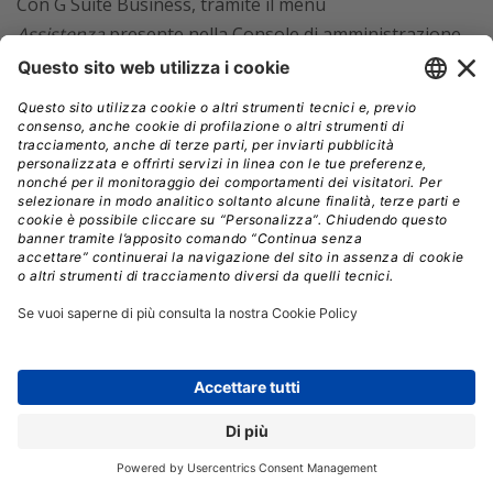
Con G Suite Business, tramite il menu
Assistenza
presente nella Console di amministrazione,
potete contattare direttamente il
supporto tecnico di
Google
. Prima di parlare con un operatore, vale
comunque la pena leggere la documentazione
disponibile. Il menu
Fatturazione
, invece, permette di
gestire le licenze e i costi dovuti all’uso di G Suite. La
voce
Migrazione
è invece dedicata a importare in modo
semplice e veloce email, contatti e calendario da altri
account verso quelli creati all’interno della piattaforma.
Altri controlli
Se fate click sulla voce
Altri controlli
presente nella
parte inferiore dell’interfaccia della Console di
amministrazione, accedete a quattro menu
supplementari:
Gruppi
,
Ruoli
amministratore
,
Domini
e
Applicazioni
di App Engine
.