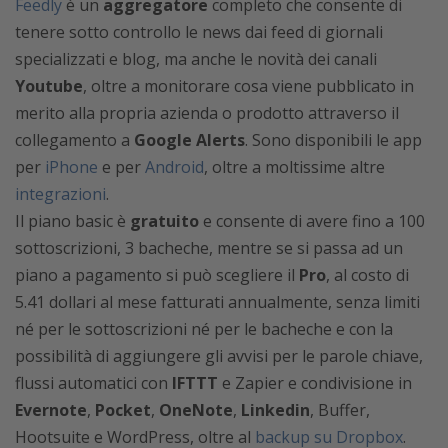
Feedly
è un
aggregatore
completo che consente di
tenere sotto controllo le news dai feed di giornali
specializzati e blog, ma anche le novità dei canali
Youtube
, oltre a monitorare cosa viene pubblicato in
merito alla propria azienda o prodotto attraverso il
collegamento a
Google Alerts
. Sono disponibili le app
per
iPhone
e per
Android
, oltre a moltissime altre
integrazioni
.
Il piano basic è
gratuito
e consente di avere fino a 100
sottoscrizioni, 3 bacheche, mentre se si passa ad un
piano a pagamento si può scegliere il
Pro
, al costo di
5.41 dollari al mese fatturati annualmente, senza limiti
né per le sottoscrizioni né per le bacheche e con la
possibilità di aggiungere gli avvisi per le parole chiave,
flussi automatici con
IFTTT
e Zapier e condivisione in
Evernote
,
Pocket
,
OneNote
,
Linkedin
, Buffer,
Hootsuite e WordPress, oltre al
backup su Dropbox
.