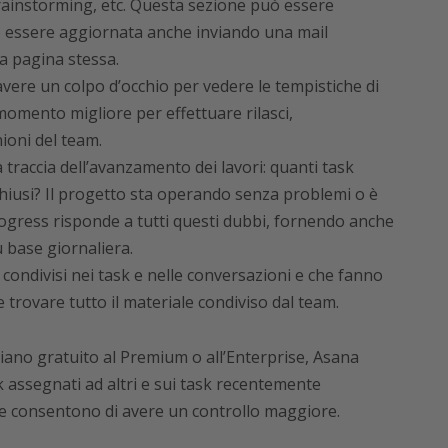
rainstorming, etc. Questa sezione può essere
ò essere aggiornata anche inviando una mail
la pagina stessa.
avere un colpo d’occhio per vedere le tempistiche di
l momento migliore per effettuare rilasci,
ioni del team.
à traccia dell’avanzamento dei lavori: quanti task
chiusi? Il progetto sta operando senza problemi o è
gress risponde a tutti questi dubbi, fornendo anche
u base giornaliera.
ile condivisi nei task e nelle conversazioni e che fanno
trovare tutto il materiale condiviso dal team.
 piano gratuito al Premium o all’Enterprise, Asana
k assegnati ad altri e sui task recentemente
che consentono di avere un controllo maggiore.