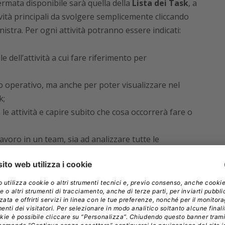
ermata disponibile sarà quella della
Lista dei Task
, a
vità principali da svolgere semplicemente cliccando
istra. Per ogni attività potranno essere indicati:
e dell’attività a cui fare riferimento per
llo operativo, ma anche per poter visualizzare nel
k;
e le attività e capire subito che cosa occorrerà fare o
l lavoro in un team, sia ad analizzare tutte le
uò avere una data di scadenza e un responsabile
erimento;
nkare documenti o caricare materiale da condividere
 team potrà aggiungere note, ma si potranno anche