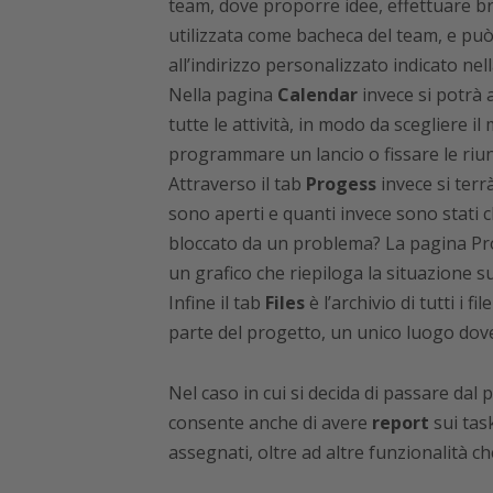
team, dove proporre idee, effettuare b
utilizzata come bacheca del team, e pu
all’indirizzo personalizzato indicato nel
Nella pagina
Calendar
invece si potrà 
tutte le attività, in modo da scegliere i
programmare un lancio o fissare le riun
Attraverso il tab
Progess
invece si terr
sono aperti e quanti invece sono stati 
bloccato da un problema? La pagina Pro
un grafico che riepiloga la situazione s
Infine il tab
Files
è l’archivio di tutti i f
parte del progetto, un unico luogo dove 
Nel caso in cui si decida di passare dal
consente anche di avere
report
sui tas
assegnati, oltre ad altre funzionalità 