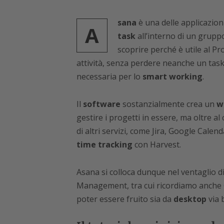
sana
è una delle applicazioni
A
task
all’interno di un grupp
scoprire perché è utile al P
attività, senza perdere neanche un task,
necessaria per lo
smart working
.
Il
software
sostanzialmente crea un
w
gestire i progetti in essere, ma oltre al 
di altri servizi, come Jira, Google Calen
time tracking
con Harvest.
Asana si colloca dunque nel ventaglio di 
Management, tra cui ricordiamo anche
poter essere fruito sia da
desktop
via 