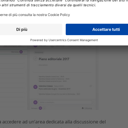
caso in cui una attività diventi più imponente di
task in un progetto a sé stante.
à accedere ad un’area dedicata alla discussione del