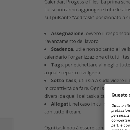
Calendar, Progess e Files. La prima sch
cui si potranno aggiungere tutte le atti
sul pulsante “Add task” posizionato a sin
Assegnazione
, ovvero il responsabil
l’avanzamento del lavoro;
Scadenza
, utile non soltanto a live
calendario l’organizzazione di tutti i tas
Tags
, per etichettare al meglio tutt
a quale reparto rivolgersi;
Sotto-task
, utili sia a suddividere i
microattività da fare. Ogni sottotask p
diversi da quelli del task a cui fanno rif
Allegati
, nel caso in cui occorra li
con tutto il team.
Ogni task potrà essere commentato, il