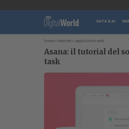
lWorld
Digital Manager
DigitalPartner
CWI Digital Health – Home
DATA & AI
HA
home
»
internet
»
applicazioni web
Asana: il tutorial del
task