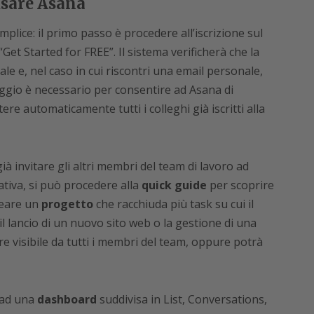
 usare Asana
plice: il primo passo è procedere all’iscrizione sul
 “Get Started for FREE”. Il sistema verificherà che la
ale e, nel caso in cui riscontri una email personale,
aggio è necessario per consentire ad Asana di
re automaticamente tutti i colleghi già iscritti alla
già invitare gli altri membri del team di lavoro ad
ativa, si può procedere alla
quick guide
per scoprire
reare un
progetto
che racchiuda più task su cui il
 lancio di un nuovo sito web o la gestione di una
 visibile da tutti i membri del team, oppure potrà
i ad una
dashboard
suddivisa in List, Conversations,