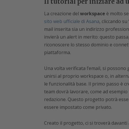
Il tutorial per iniziare ad
La creazione del
workspace
è molto sem
sito web ufficiale di Asana
, cliccando su
mail inserita sia un indirizzo profession
invierà un alert in merito: questo pass
riconoscere lo stesso dominio e connette
piattaforma.
Una volta verificata l’email, si possono 
unirsi al proprio workspace o, in altern
le funzionalità base. Il primo passo è c
team dovrà lavorare, come ad esempio il
redazione. Questo progetto potrà essere
essere impostato come privato.
Creato il progetto, ci si troverà davant