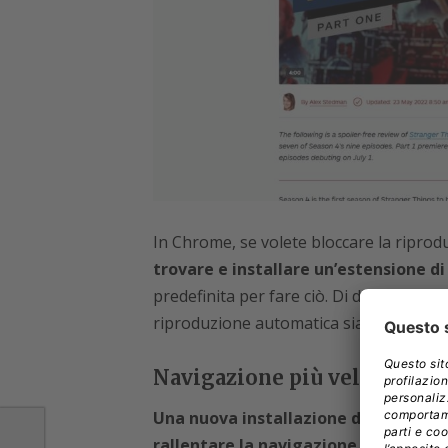
In Chrome, se volete bloccare la riprodu
trovare e installare un’estensione di 
predefinita per fare ciò. Di default, infa
riproduzione automatica sia dell’audio, s
Navigazione più veloce
Una nuova installazione di Firefox 
rallentare la navigazione.
Più script 