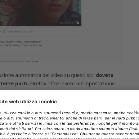
zione automatica dei video su questi siti,
dovete
terze parti.
Firefox offre invece un’impostazione
tti, l’audio è disattivato e per YouTube la
ia del video è bloccata.
blocca automaticamente i tracker che possono
devono essere caricati come parte di un sito Web, più