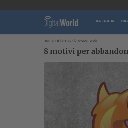
lWorld
Digital Manager
DigitalPartner
CWI Digital Health – Home
DATA & AI
HA
home
»
internet
»
browser web
8 motivi per abbandon