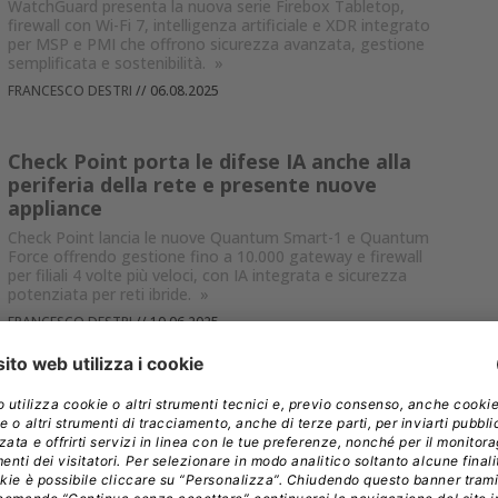
WatchGuard presenta la nuova serie Firebox Tabletop,
firewall con Wi-Fi 7, intelligenza artificiale e XDR integrato
per MSP e PMI che offrono sicurezza avanzata, gestione
semplificata e sostenibilità.
»
FRANCESCO DESTRI
//
06.08.2025
Check Point porta le difese IA anche alla
periferia della rete e presente nuove
appliance
Check Point lancia le nuove Quantum Smart-1 e Quantum
Force offrendo gestione fino a 10.000 gateway e firewall
per filiali 4 volte più veloci, con IA integrata e sicurezza
potenziata per reti ibride.
»
FRANCESCO DESTRI
//
10.06.2025
Cambium supporta OpenRoaming per
usare il Wi-Fi come se fosse una rete
cellulare
L’access point X7-35X Wi-Fi 7 per ambienti interni di
Cambium Networks ha ottenuto la certificazione