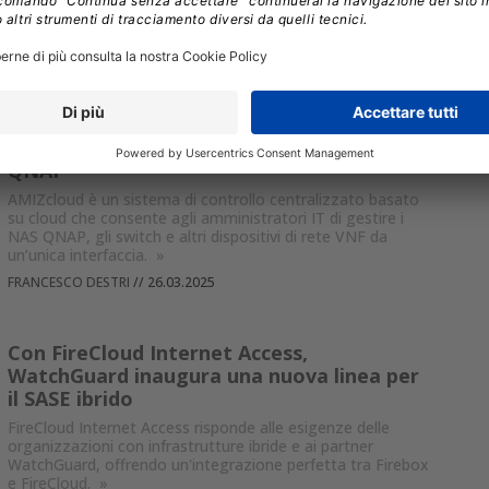
OpenRoaming dalla Wireless Broadband Alliance.
»
FRANCESCO DESTRI
//
04.04.2025
Con AMIZcloud si possono gestire anche
Switch e dispositivi VNF, oltre ai NAS
QNAP
AMIZcloud è un sistema di controllo centralizzato basato
su cloud che consente agli amministratori IT di gestire i
NAS QNAP, gli switch e altri dispositivi di rete VNF da
un’unica interfaccia.
»
FRANCESCO DESTRI
//
26.03.2025
Con FireCloud Internet Access,
WatchGuard inaugura una nuova linea per
il SASE ibrido
FireCloud Internet Access risponde alle esigenze delle
organizzazioni con infrastrutture ibride e ai partner
WatchGuard, offrendo un'integrazione perfetta tra Firebox
e FireCloud.
»