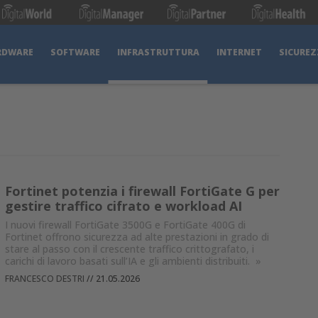
RDWARE
SOFTWARE
INFRASTRUTTURA
INTERNET
SICUREZ
Fortinet potenzia i firewall FortiGate G per
gestire traffico cifrato e workload AI
I nuovi firewall FortiGate 3500G e FortiGate 400G di
Fortinet offrono sicurezza ad alte prestazioni in grado di
stare al passo con il crescente traffico crittografato, i
carichi di lavoro basati sull’IA e gli ambienti distribuiti.
»
FRANCESCO DESTRI
//
21.05.2026