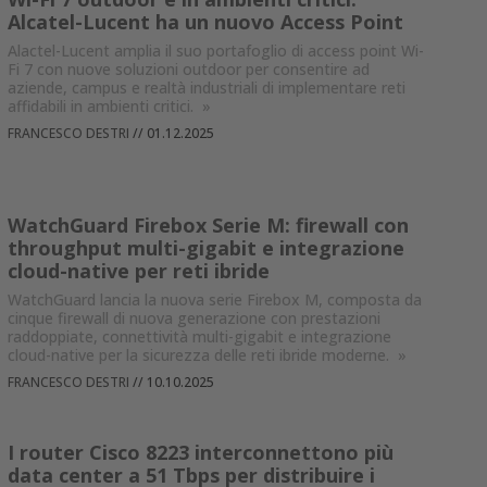
Alcatel-Lucent ha un nuovo Access Point
Alactel-Lucent amplia il suo portafoglio di access point Wi-
Fi 7 con nuove soluzioni outdoor per consentire ad
aziende, campus e realtà industriali di implementare reti
affidabili in ambienti critici.
»
FRANCESCO DESTRI
//
01.12.2025
WatchGuard Firebox Serie M: firewall con
throughput multi-gigabit e integrazione
cloud-native per reti ibride
WatchGuard lancia la nuova serie Firebox M, composta da
cinque firewall di nuova generazione con prestazioni
raddoppiate, connettività multi-gigabit e integrazione
cloud-native per la sicurezza delle reti ibride moderne.
»
FRANCESCO DESTRI
//
10.10.2025
I router Cisco 8223 interconnettono più
data center a 51 Tbps per distribuire i