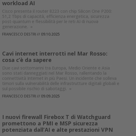
workload AI
Cisco presenta il router 8223 con chip Silicon One P200:
51,2 Tbps di capacità, efficienza energetica, sicurezza
post-quantum e flessibilità per le reti AI di nuova
generazione.
»
FRANCESCO DESTRI
//
09.10.2025
Cavi internet interrotti nel Mar Rosso:
cosa c’è da sapere
Due cavi sottomarini tra Europa, Medio Oriente e Asia
sono stati danneggiati nel Mar Rosso, rallentando la
connettività Internet in più Paesi. Un incidente che solleva
timori sulla vulnerabilità delle infrastrutture digitali globali e
sul possibile rischio di sabotaggi.
»
FRANCESCO DESTRI
//
09.09.2025
I nuovi firewall Firebox T di Watchguard
promettono a PMI e MSP sicurezza
potenziata dall’AI e alte prestazioni VPN