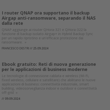
I router QNAP ora supportano il backup
Airgap anti-ransomware, separando il NAS
dalla rete
QNAP aggiunge ai router QHora-321 e QHora-322 la
funzione di backup isolato Airgap+ in Hybrid Backup Sync
per un rapido ripristino e un'efficace protezione dai
ransomware.
»
FRANCESCO DESTRI
//
25.09.2024
Ebook gratuito: Reti di nuova generazione
per le applicazioni di business moderne
Le tecnologie di connessione cablata e wireless (Wi-Fi,
fixed wireless, cellulare e satellitare) che abilitano le nuove
applicazioni di business: connettività industriale, smart
building, videosorveglianza indoor e outdoor e connettività
off-grid
»
//
09.09.2024