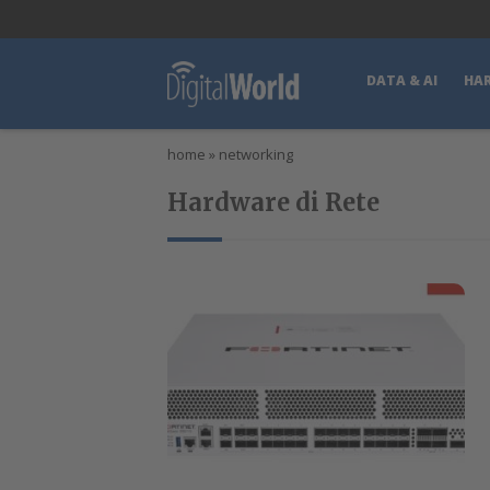
lWorld
Digital Manager
DigitalPartner
CWI Digital Health – Home
DATA & AI
HA
home
»
networking
Hardware di Rete