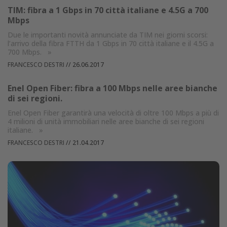
TIM: fibra a 1 Gbps in 70 città italiane e 4.5G a 700
Mbps
Due le importanti novità annunciate da TIM nei giorni scorsi:
l’arrivo della fibra FTTH da 1 Gbps in 70 città italiane e il 4.5G a
700 Mbps.
»
FRANCESCO DESTRI
//
26.06.2017
Enel Open Fiber: fibra a 100 Mbps nelle aree bianche
di sei regioni.
Enel Open Fiber garantirà una velocità di oltre 100 Mbps a più di
4 milioni di unità immobiliari nelle aree bianche di sei regioni
italiane.
»
FRANCESCO DESTRI
//
21.04.2017