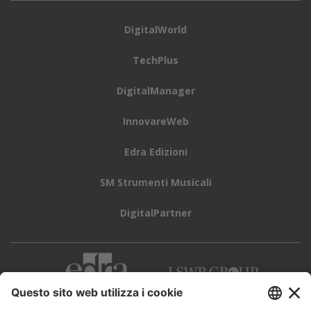
DigitalWorld
TechPlus
DigitalManager
InnovareWeb
Edra Edizioni
SM Strumenti Musicali
DigitalPartner