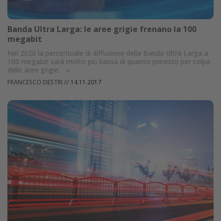
Banda Ultra Larga: le aree grigie frenano la 100
megabit
Nel 2020 la percentuale di diffusione della Banda Ultra Larga a
100 megabit sarà molto più bassa di quanto previsto per colpa
delle aree grigie.
»
FRANCESCO DESTRI
//
14.11.2017