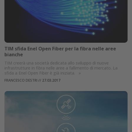
TIM sfida Enel Open Fiber per la fibra nelle aree
bianche
TIM creerà una società dedicata allo sviluppo di nuove
infrastrutture in fibra nelle aree a fallimento di mercato. La
sfida a Enel Open Fiber è già iniziata.
»
FRANCESCO DESTRI
//
27.03.2017