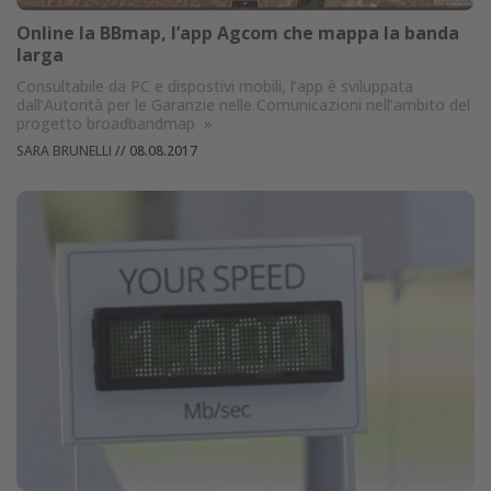
Online la BBmap, l’app Agcom che mappa la banda
larga
Consultabile da PC e dispostivi mobili, l’app è sviluppata
dall’Autorità per le Garanzie nelle Comunicazioni nell’ambito del
progetto broadbandmap
»
SARA BRUNELLI
//
08.08.2017