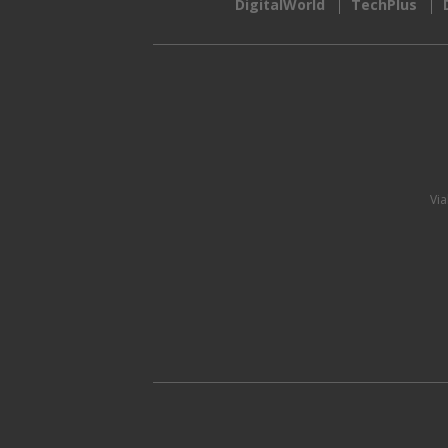
DigitalWorld
TechPlus
Via