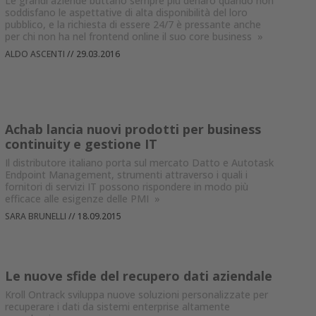
Le grandi aziende buttano sempre più denaro quando non
soddisfano le aspettative di alta disponibilità del loro
pubblico, e la richiesta di essere 24/7 è pressante anche
per chi non ha nel frontend online il suo core business
»
ALDO ASCENTI
//
29.03.2016
Achab lancia nuovi prodotti per business
continuity e gestione IT
Il distributore italiano porta sul mercato Datto e Autotask
Endpoint Management, strumenti attraverso i quali i
fornitori di servizi IT possono rispondere in modo più
efficace alle esigenze delle PMI
»
SARA BRUNELLI
//
18.09.2015
Le nuove sfide del recupero dati aziendale
Kroll Ontrack sviluppa nuove soluzioni personalizzate per
recuperare i dati da sistemi enterprise altamente