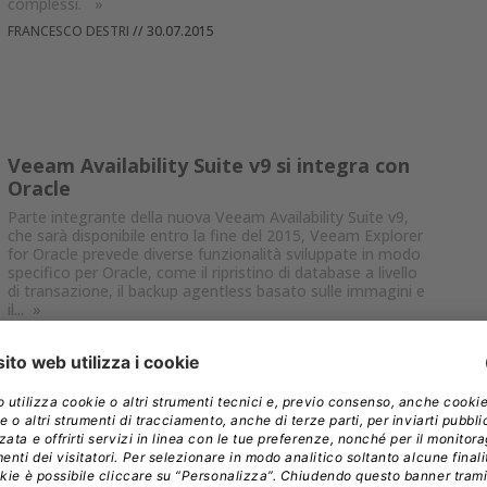
complessi.
»
FRANCESCO DESTRI
//
30.07.2015
Veeam Availability Suite v9 si integra con
Oracle
Parte integrante della nuova Veeam Availability Suite v9,
che sarà disponibile entro la fine del 2015, Veeam Explorer
for Oracle prevede diverse funzionalità sviluppate in modo
specifico per Oracle, come il ripristino di database a livello
di transazione, il backup agentless basato sulle immagini e
il...
»
ANDREA FATTORI
//
22.07.2015
Nuova strategia di prezzo per MAX Backup
MAX Backup diventa la prima soluzione completa per il
disaster recovery di server e workstation contabilizzata
per ogni singolo dispositivo.
»
FRANCESCO DESTRI
//
10.06.2015