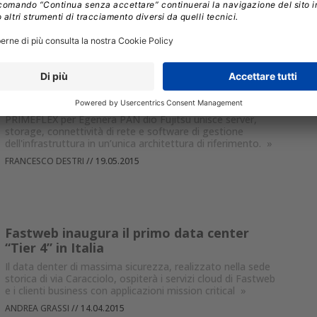
Fujitsu punta al Disaster Recovery con
PRIMEFLEX per Egenera PAN
PRIMEFLEX per Egenera PAN dio Fujitsu unisce server,
storage, connettività di rete e software di gestione
dell'infrastruttura in un’unica architettura di riferimento.
»
FRANCESCO DESTRI
//
19.05.2015
Fastweb inaugura il primo data center
“Tier 4” in Italia
Il data denter di massima sicurezza, realizzato nella sede
storica di via Caracciolo, ospiterà i servizi cloud di Fastweb
e i clienti business con applicazioni mission critical
»
ANDREA GRASSI
//
14.04.2015