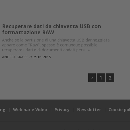
Recuperare dati da chiavetta USB con
formattazione RAW
Anche se la partizione di una chiavetta USB danneggiata
appare come "Raw", spesso è comunque possibile
recuperare i dati e di documenti andati persi
»
ANDREA GRASSI
//
29.01.2015
‹
1
2
ing
Webinar e Video
Privacy
Newsletter
Cookie pol