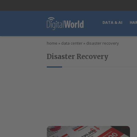
lWorld
Digital Manager
DigitalPartner
CWI Digital Health – Home
DATA & AI
HA
home
»
data center
»
disaster recovery
Disaster Recovery