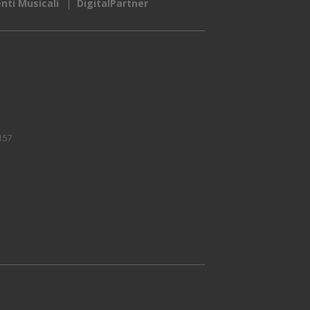
nti Musicali
DigitalPartner
157