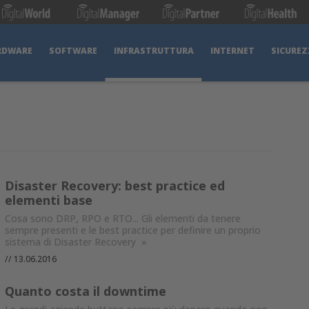
RDWARE
SOFTWARE
INFRASTRUTTURA
INTERNET
SICUREZ
Disaster Recovery: best practice ed
elementi base
Cosa sono DRP, RPO e RTO... Gli elementi da tenere
sempre presenti e le best practice per definire un proprio
sistema di Disaster Recovery
»
//
13.06.2016
Quanto costa il downtime