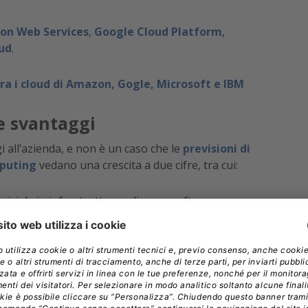
n Web Services
,
Google Cloud Platform
,
ud
.
tra i cloud di Amazon, Gogle, Microsoft e IBM
e svantaggi
 all’azienda, e non è un caso che le
previsioni di
mputing
vedano una crescita a due cifre, tra cui:
iziale in infrastruttura o licenze software;
ire i servizi, e i relativi costi, in accordo alle reali
 cloud sono strutturati per garantire ridondanza,
nzione, aggiornamenti e sicurezza, senza gravare
 necessario riservare prezioso spazio in azienda per