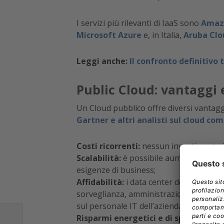
I servizi più rilevanti di IaaS sono
Amazo
Microsoft Azure
e, in Italia,
Aruba Clo
Leggi anche:
Il confronto definitivo 
Public Cloud: vantaggi 
Un Cloud pubblico offre diversi vantaggi
Gartner e altri analisti sul cloud co
Costi ricorrenti:
nessun investimento in
Scalabilità:
è possibile aumentare o diminu
esigenze di business;
Affidabilità:
i data center dei fornitori
sorveglianza, amministrazione, manute
sul personale IT dell’azienda;
Risparmi energetici e di spazio:
non è