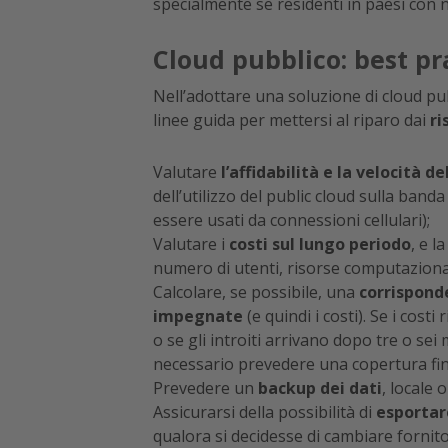
specialmente se residenti in paesi con n
Cloud pubblico: best pr
Nell’adottare una soluzione di cloud pub
linee guida per mettersi al riparo dai
ri
Valutare
l’affidabilità e la velocità 
dell’utilizzo del public cloud sulla banda
essere usati da connessioni cellulari);
Valutare i
costi sul lungo periodo
, e l
numero di utenti, risorse computazional
Calcolare, se possibile, una
corrisponde
impegnate
(e quindi i costi). Se i costi
o se gli introiti arrivano dopo tre o se
necessario prevedere una copertura fin
Prevedere un
backup dei dati
, locale 
Assicurarsi della possibilità di
esportar
qualora si decidesse di cambiare fornit