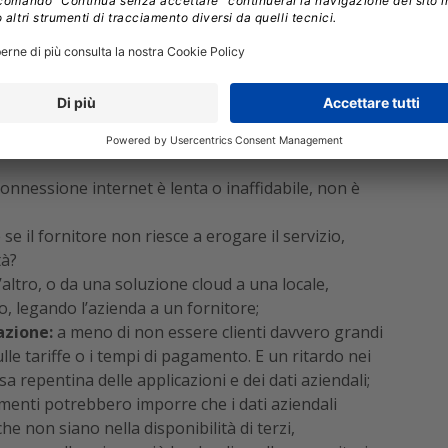
getici, anche per le esigenze di climatizzazione;
i cloud sono fruibili da qualsiasi posizione
nfrastrutture per connessioni sicure e affidabili ai
distribuite, smart working e personale itinerante.
 potenziali
nell’adozione di soluzioni di public cloud:
connessione internet è lenta o inaffidabile, non è
se il fornitore non riesce a erogare il servizio,
tà?
altro, o da una soluzione cloud a una locale,
, legando l’azienda a un fornitore;
azione:
a meno di non essere clienti davvero grandi
ulle tariffe o i tempi di pagamento. E un ritardo nei
epentina delle applicazioni e dei dati aziendali;
enti potrebbero imporre che i dati aziendali
he non siano nella disponibilità di terzi,