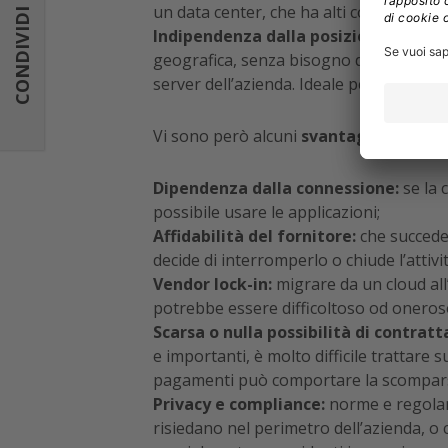
un data center, che ha alti consumi ener
CONDIVIDI
Indipendenza dalla posizione:
i serviz
geografica, senza bisogno di prevedere i
server dell’azienda. Ideale per aziende 
Vi sono però alcuni
svantaggi o rischi
Dipendenza dalla connessione:
se la 
possibile usare le applicazioni;
Affidabilità del fornitore:
che succede 
decide di interromperlo o chiude l’attivi
Vendor lock-in:
migrare da un cloud all’
potrebbe essere difficoltoso od oneroso
Scarsa o nulla possibilità di contratt
e importanti, è molto difficile trattare s
pagamenti può comportare la scomparsa r
Privacy e compliance:
norme e regolam
risiedano nel perimetro dell’azienda, o c