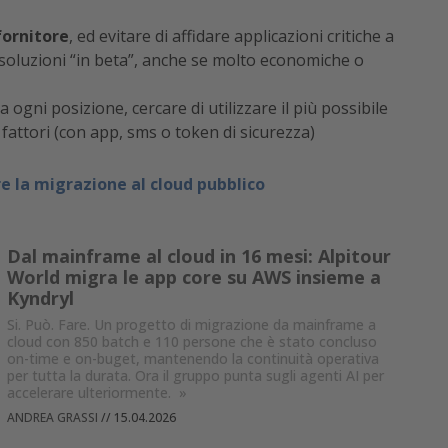
fornitore
, ed evitare di affidare applicazioni critiche a
 soluzioni “in beta”, anche se molto economiche o
a ogni posizione, cercare di utilizzare il più possibile
 fattori (con app, sms o token di sicurezza)
re la migrazione al cloud pubblico
Dal mainframe al cloud in 16 mesi: Alpitour
World migra le app core su AWS insieme a
Kyndryl
Si. Può. Fare. Un progetto di migrazione da mainframe a
cloud con 850 batch e 110 persone che è stato concluso
on-time e on-buget, mantenendo la continuità operativa
per tutta la durata. Ora il gruppo punta sugli agenti AI per
accelerare ulteriormente.
»
ANDREA GRASSI
//
15.04.2026