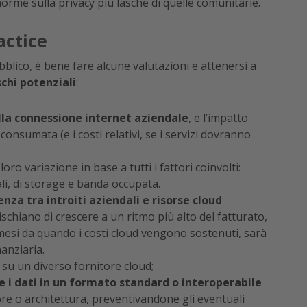
orme sulla privacy più lasche di quelle comunitarie.
actice
blico, è bene fare alcune valutazioni e attenersi a
schi potenziali
:
della connessione internet aziendale
, e l’impatto
 consumata (e i costi relativi, se i servizi dovranno
a loro variazione in base a tutti i fattori coinvolti:
i, di storage e banda occupata.
nza tra introiti aziendali e risorse cloud
 rischiano di crescere a un ritmo più alto del fatturato,
i mesi da quando i costi cloud vengono sostenuti, sarà
anziaria.
o su un diverso fornitore cloud;
e i dati in un formato standard o interoperabile
ore o architettura, preventivandone gli eventuali