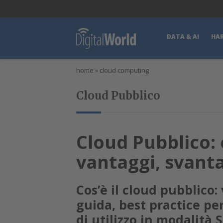
lWorld
Digital Manager
DigitalPartner
CWI Digital Health – Home
DATA & AI
HA
home
»
cloud computing
Cloud Pubblico
Cloud Pubblico: 
vantaggi, svanta
Cos’è il cloud pubblico:
guida, best practice per
di utilizzo in modalità 