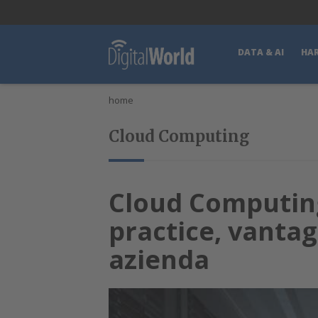
lWorld
Digital Manager
DigitalPartner
CWI Digital Health – Home
DATA & AI
HA
home
Cloud Computing
Cloud Computing
practice, vantag
azienda