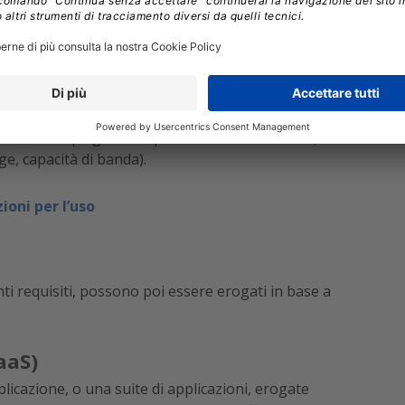
arente
 e ottimizzare automaticamente l’utilizzo delle
port trasparenti sull’utilizzo effettivo,
tente impiegati e il tipo di servizio misurato (es:
e, capacità di banda).
ioni per l’uso
nti requisiti, possono poi essere erogati in base a
aaS)
plicazione, o una suite di applicazioni, erogate