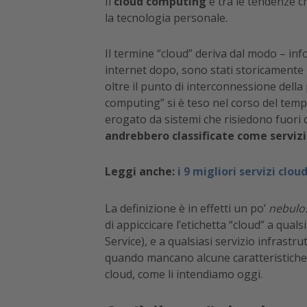
Il
cloud computing
è tra le tendenze c
la tecnologia personale.
Il termine “cloud” deriva dal modo – inf
internet dopo, sono stati storicamente 
oltre il punto di interconnessione della 
computing” si è teso nel corso del tempo
erogato da sistemi che risiedono fuori 
andrebbero classificate come servizi
Leggi anche:
i 9 migliori servizi clou
La definizione è in effetti un po’
nebulo
di appiccicare l’etichetta “cloud” a qua
Service), e a qualsiasi servizio infrastr
quando mancano alcune caratteristiche e
cloud, come li intendiamo oggi.