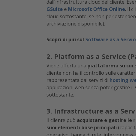
dall’infrastruttura cloud del cliente. Es
GSuite
e
Microsoft Office Online
. Il 
cloud sottostante, se non per estendere
archiviazione disponibile).
Scopri di più sul
Software as a Servic
2. Platform as a Service (P
Viene offerta una
piattaforma su cui s
cliente non ha il controllo sulle caratte
rappresentata dai servizi di
hosting w
applicazioni web senza poter gestire il 
sottostante.
3. Infrastructure as a Serv
Il cliente può
acquistare e gestire le 
suoi elementi base principali
(capacit
operativo, banda di rete, interconnessio