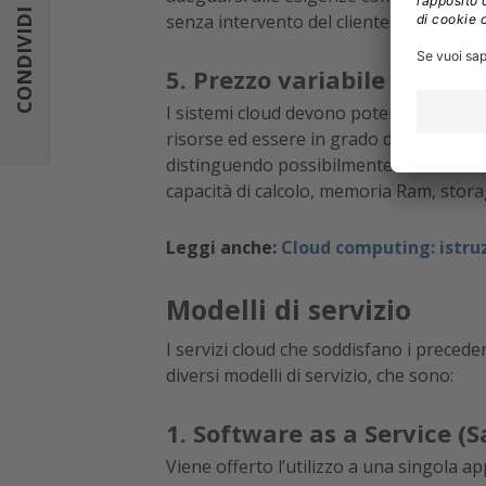
CONDIVIDI
senza intervento del cliente.
5. Prezzo variabile e trasp
I sistemi cloud devono poter controllare
risorse ed essere in grado di generare re
distinguendo possibilmente tra account u
capacità di calcolo, memoria Ram, storag
Leggi anche:
Cloud computing: istruz
Modelli di servizio
I servizi cloud che soddisfano i precede
diversi modelli di servizio, che sono:
1. Software as a Service (S
Viene offerto l’utilizzo a una singola ap