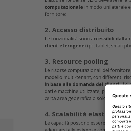
L’acquirente del servizio deve avere la po
computazionale
in modo unilaterale e
fornitore;
2. Accesso distribuito
Le funzionalità sono a
ccessibili dalla
client eterogenei
(pc, tablet, smartpho
3. Resource pooling
Le risorse computazionali del fornitor
modello multi-tenant, con differenti risor
in base alla domanda dei clienti
. Il 
dati e macchine utilizzate, potendo al li
certa area geografica o solo a un deter
4. Scalabilità elastica e ra
Le capacità possono essere
rese dispo
adeguarsi alle esigenze computazionali