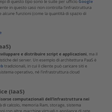
empi di questo tipo sono le suite per ufficio
Google
cliente in questo caso non controlla l’infrastruttura
 alcune funzioni (come la quantità di spazio di
e
aaS)
viluppare e distribuire script e applicazioni
, ma il
ristiche del server. Un esempio di architettura PaaS è
eb
tradizionali, in cui il cliente può caricare siti e
sistema operativo, né l’infrastruttura cloud
ice (IaaS)
risorse computazionali dell’infrastruttura nei
à di calcolo, memoria Ram, storage, sistema
ni con altre macchine virtuali o appliance di rete,