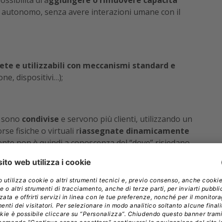
ssibilità di a
ggiungere o rimuovere capacità
 autonomo, senza avere interazioni umane con il
 rete e utilizzabili con meccanismi standard e
ne, dispositivi…);
e sono
condivise
e servono più clienti, utilizzando un
se fisiche o virtuali r
iassegnate dinamicamente
cliente non è quindi a conoscenza del “dove” risiedano
mite decidere di restringere le risorse solo a una
minato data center.
pida
nibili o rilasciate rapidamente
in modo da
 del momento, in molti casi in modo automatico e