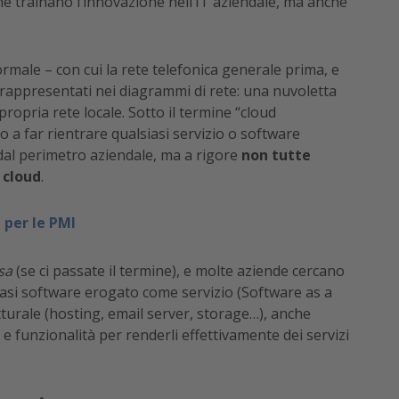
he trainano l’innovazione nell’IT aziendale, ma anche
ormale – con cui la rete telefonica generale prima, e
rappresentati nei diagrammi di rete: una nuvoletta
propria rete locale. Sotto il termine “cloud
 a far rientrare qualsiasi servizio o software
dal perimetro aziendale, ma a rigore
non tutte
 cloud
.
d per le PMI
sa
(se ci passate il termine), e molte aziende cercano
lsiasi software erogato come servizio (Software as a
utturale (hosting, email server, storage…), anche
 funzionalità per renderli effettivamente dei servizi