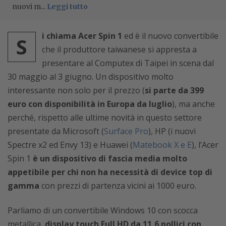
nuovi m...
Leggi tutto
i chiama Acer Spin 1
ed è il nuovo convertibile
S
che il produttore taiwanese si appresta a
presentare al Computex di Taipei in scena dal
30 maggio al 3 giugno. Un dispositivo molto
interessante non solo per il prezzo (
si parte da 399
euro con disponibilità in Europa da luglio
), ma anche
perché, rispetto alle ultime novità in questo settore
presentate da Microsoft (
Surface Pro
), HP (i nuovi
Spectre x2 ed Envy 13) e Huawei (
Matebook X e E
), l’Acer
Spin 1
è un dispositivo di fascia media molto
appetibile per chi non ha necessità di device top di
gamma
con prezzi di partenza vicini ai 1000 euro.
Parliamo di un convertibile Windows 10 con scocca
metallica,
display touch Full HD da 11,6 pollici con