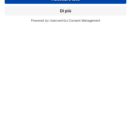
CONDIVIDI:
Registrati per ricevere la
newsletter e accedere ai
contenuti insider
Registrati alla nostra Newsletter e potrai
accedere gratuitamente ad articoli, guide
e approfondimenti riservati agli utenti
Premium, scaricare eBook e White Paper