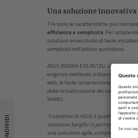
Una soluzione innovativa
Tre sono le caratteristiche più ricercat
efficienza e semplicità
. Per un’aziend
soluzioni innanzitutto di facile install
semplicità nell’utilizzo quotidiano.
ASUS RS500A-E10-RS12U, abbinato alle s
esigenze mettendo a disposizione una 
web, di facile comprensione e veloce le
della virtualizzazione dei componenti di
WANO.
“L’obiettivo di ASUS è quello di fornire q
CONDIVIDI
soluzione Sangfor ci permette di allarg
una soluzione agile, completa e competi