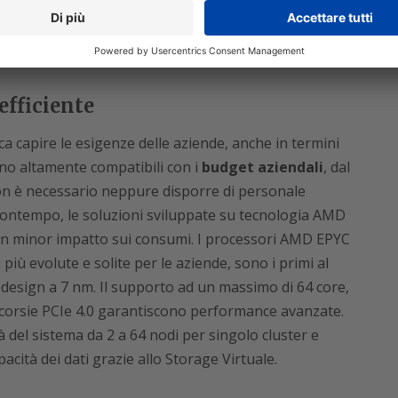
anche per situazioni di elevata complessità o
e, immediato e sicuro”,
ha aggiunto
Daniele
siness Director
.
efficiente
ca capire le esigenze delle aziende, anche in termini
ono altamente compatibili con i
budget aziendali
, dal
on è necessario neppure disporre di personale
 contempo, le soluzioni sviluppate su tecnologia AMD
un minor impatto sui consumi. I processori AMD EPYC
più evolute e solite per le aziende, sono i primi al
design a 7 nm. Il supporto ad un massimo di 64 core,
 corsie PCIe 4.0 garantiscono performance avanzate.
tà del sistema da 2 a 64 nodi per singolo cluster e
acità dei dati grazie allo Storage Virtuale.