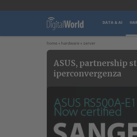
lWorld
Digital Manager
DigitalPartner
CWI Digital Health – Home
DATA & AI
HA
home
»
hardware
»
server
ASUS, partnership st
iperconvergenza