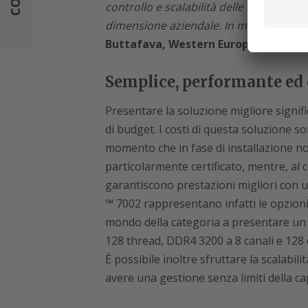
controllo e scalabilità delle PMI come 
dimensione aziendale. In modo semplic
Buttafava, Western Europe Server Bu
Semplice, performante ed 
Presentare la soluzione migliore signifi
di budget. I costi di questa soluzione s
momento che in fase di installazione n
particolarmente certificato, mentre, al
garantiscono prestazioni migliori con 
™ 7002 rappresentano infatti le opzioni 
mondo della categoria a presentare un 
128 thread, DDR4 3200 a 8 canali e 128
È possibile inoltre sfruttare la scalabili
avere una gestione senza limiti della cap