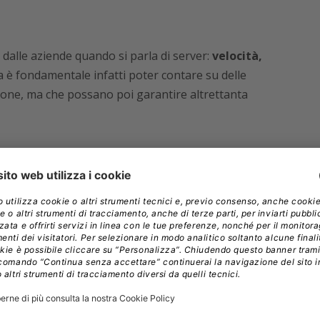
e dalle aziende quando si parla di server:
velocità,
a è fondamentale infatti poter contare su delle
azione, ma che possano poi garantire altrettanta
oluzioni offerte da Sangfor, risponde a queste
console di gestione basata al 100% su piattaforma
ttura, che permette inoltre una gestione semplificata
 rete e degli apparati di sicurezza Ngaf – IAM –
ualità, servizi e prestazioni ai propri utenti. La
are il bacino di utenza del nostro prodotto, offrendo
tiva che risponde a tutte le esigenze di gestione,