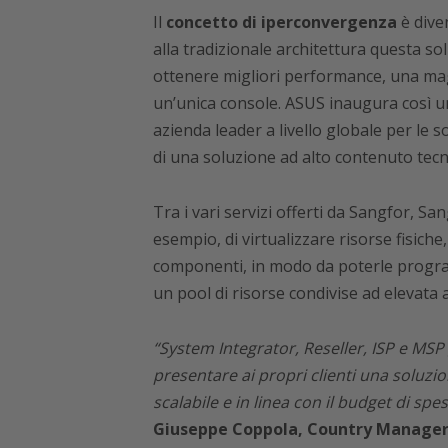
Il
concetto di iperconvergenza
è dive
alla tradizionale architettura questa s
ottenere migliori performance, una magg
un’unica console. ASUS inaugura così 
azienda leader a livello globale per le so
di una soluzione ad alto contenuto tecn
Tra i vari servizi offerti da Sangfor, 
esempio, di virtualizzare risorse fisiche,
componenti, in modo da poterle programm
un pool di risorse condivise ad elevata af
“System Integrator, Reseller, ISP e MSP 
presentare ai propri clienti una soluzio
scalabile e in linea con il budget di sp
Giuseppe Coppola, Country Manager 