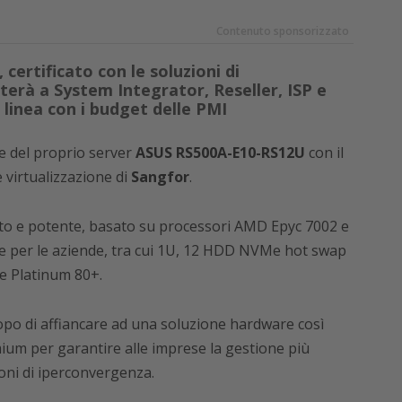
Contenuto sponsorizzato
certificato con le soluzioni di
terà a System Integrator, Reseller, ISP e
 linea con i budget delle PMI
ne del proprio server
ASUS RS500A-E10-RS12U
con il
 virtualizzazione di
Sangfor
.
o e potente, basato su processori AMD Epyc 7002 e
te per le aziende, tra cui 1U, 12 HDD NVMe hot swap
e Platinum 80+.
opo di affiancare ad una soluzione hardware così
ium per garantire alle imprese la gestione più
ioni di iperconvergenza.