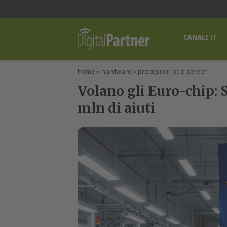
lWorld
Digital Manager
DigitalPartner
CWI Digital Health – Home
CANALE IT
home
»
hardware
»
processori pc e server
Volano gli Euro-chip: 
mln di aiuti