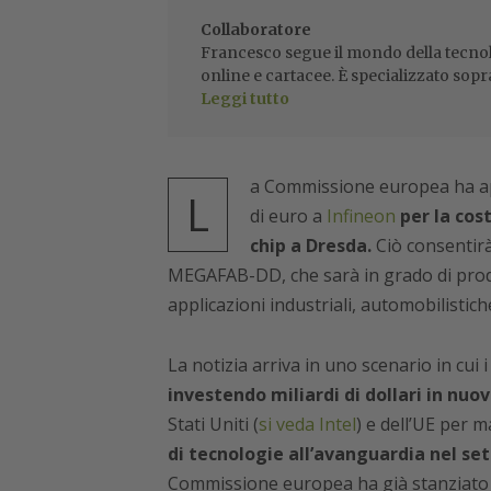
Collaboratore
Francesco segue il mondo della tecnol
online e cartacee. È specializzato sopr
Leggi tutto
a Commissione europea ha appr
L
di euro a
Infineon
per la cos
chip a Dresda.
Ciò consentirà
MEGAFAB-DD, che sarà in grado di produ
applicazioni industriali, automobilistic
La notizia arriva in uno scenario in cui 
investendo miliardi di dollari in nuov
Stati Uniti (
si veda Intel
) e dell’UE per 
di tecnologie all’avanguardia nel se
Commissione europea ha già stanziato 1