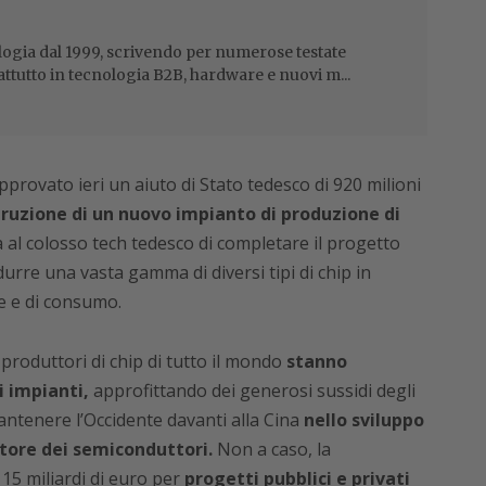
ogia dal 1999, scrivendo per numerose testate
attutto in tecnologia B2B, hardware e nuovi m...
ovato ieri un aiuto di Stato tedesco di 920 milioni
truzione di un nuovo impianto di produzione di
 al colosso tech tedesco di completare il progetto
rre una vasta gamma di diversi tipi di chip
in
he e di consumo.
i produttori di chip di tutto il mondo
stanno
i impianti,
approfittando dei generosi sussidi degli
mantenere l’Occidente davanti alla Cina
nello sviluppo
ttore dei semiconduttori.
Non a caso, la
5 miliardi di euro per
progetti pubblici e privati