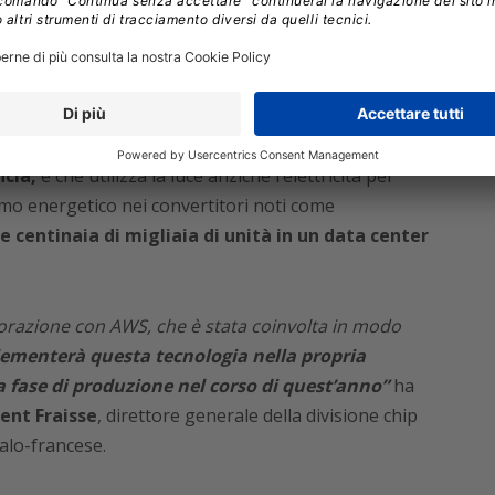
zie poco rassicuranti dei giorni scorsi
, ha infatti
sviluppato in collaborazione con AWS
e
destinato
center IA.
tonico che verrà prodotto in serie
nello
ncia,
e che
utilizza la luce anziché l’elettricità
per
umo energetico nei convertitori noti come
e centinaia di migliaia di unità in un data center
orazione con AWS, che è stata coinvolta in modo
ementerà questa tecnologia nella propria
 fase di produzione nel corso di quest’anno”
ha
ent Fraisse
, direttore generale della divisione chip
alo-francese.