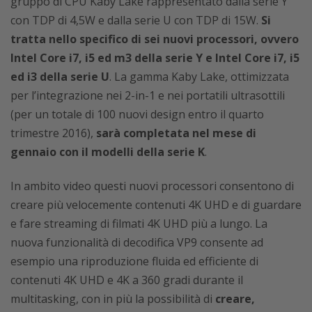
gruppo di CPU Kaby Lake rappresentato dalla serie Y
con TDP di 4,5W e dalla serie U con TDP di 15W.
Si
tratta nello specifico di sei nuovi processori, ovvero
Intel Core i7, i5 ed m3 della serie Y e Intel Core i7, i5
ed i3 della serie U
. La gamma Kaby Lake, ottimizzata
per l’integrazione nei 2-in-1 e nei portatili ultrasottili
(per un totale di 100 nuovi design entro il quarto
trimestre 2016),
sarà completata nel mese di
gennaio con il modelli della serie K
.
In ambito video questi nuovi processori consentono di
creare più velocemente contenuti 4K UHD e di guardare
e fare streaming di filmati 4K UHD più a lungo. La
nuova funzionalità di decodifica VP9 consente ad
esempio una riproduzione fluida ed efficiente di
contenuti 4K UHD e 4K a 360 gradi durante il
multitasking, con in più la possibilità di
creare,