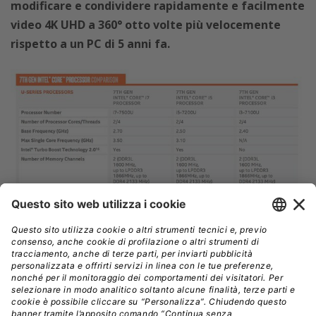
modificare e condividere rapidamente e facilmente
video 4K UHD a 360° otto volte più velocemente
rispetto a un PC di 5 anni fa.
Sia i processori serie Y che serie U supportano due core
e quattro thread grazie alla tecnologia Intel Hyper-
Threading, consentendo efficaci design di 2 in 1 e di
clamshell sottili che offrono un equilibrio unico tra
prestazioni e mobilità. I PC abilitati per Modern Standby
di Microsoft Windows sono in grado di riavviarsi