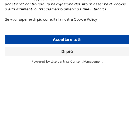
immediatamente premendo un pulsante, in modo che
gli utenti non siano costretti a dover aspettare l’avvio
dei sistemi.
I sistemi basati su processori Intel Core di settima
generazione hanno inoltre una maggiore durata della
batteria e possono utilizzare batterie più piccole per
sistemi ancora più sottili e leggeri. L’accelerazione
hardware dedicata riduce notevolmente il consumo di
energia, consentendo una durata triplicata della
batteria durante la riproduzione locale di video 4K. Con
la famiglia di processori serie Y, i 2-in-1 e i clamshell
vengono ridefiniti, offrendo design sottili e privi di
ventola per il segmento dell’ultra mobilità.
Intel
dichiara il valore delle 9,5 ore massime in
riproduzione di video 4K, risultato dieci volte
superiore rispetto al processore Intel Core di prima