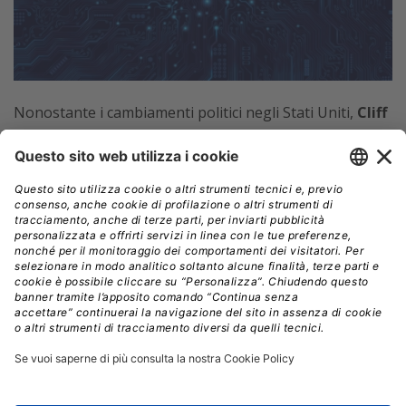
Nonostante i cambiamenti politici negli Stati Uniti,
Cliff
Hou
, presidente della Taiwan Semiconductor Industry
Association (TSIA) e vicepresidente senior di TSMC, ha
rassicurato che
le relazioni bilaterali tra Taiwan e
Stati Uniti nel settore dei semiconduttori
rimangono solide
.
“La partnership tra Taiwan e gli
Stati Uniti non è cambiata con il mutare del panorama
politico.
Ci potrebbero essere alcune modifiche nei
dettagli di questa collaborazione,
ma le valuteremo
quando avremo informazioni certe.”
In risposta alla minaccia di aumenti tariffari del 10%
promessi da Trump durante la sua campagna