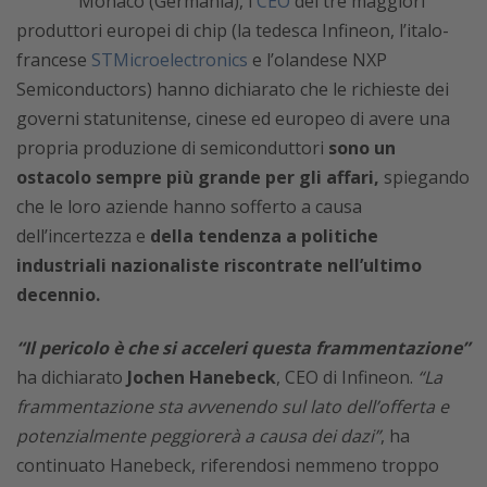
Monaco (Germania), i
CEO
dei tre maggiori
produttori europei di chip (la tedesca Infineon, l’italo-
francese
STMicroelectronics
e l’olandese NXP
Semiconductors) hanno dichiarato che le richieste dei
governi statunitense, cinese ed europeo di avere una
propria produzione di semiconduttori
sono un
ostacolo sempre più grande per gli affari,
spiegando
che le loro aziende hanno sofferto a causa
dell’incertezza e
della tendenza a politiche
industriali nazionaliste riscontrate nell’ultimo
decennio.
“Il pericolo è che si acceleri questa frammentazione”
ha dichiarato
Jochen Hanebeck
, CEO di Infineon.
“La
frammentazione sta avvenendo sul lato dell’offerta e
potenzialmente peggiorerà a causa dei dazi”
, ha
continuato Hanebeck, riferendosi nemmeno troppo