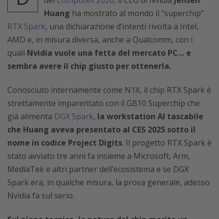
del
Computex 2026
, il CEO di Nvidia
Jensen
Huang
ha mostrato al mondo il “superchip”
RTX Spark
, una dichiarazione d’intenti rivolta a Intel,
AMD e, in misura diversa, anche a Qualcomm, con i
quali
Nvidia vuole una fetta del mercato PC… e
sembra avere il chip giusto per ottenerla.
Conosciuto internamente come N1X, il chip RTX Spark è
strettamente imparentato con il GB10 Superchip che
già alimenta
DGX Spark
,
la workstation AI tascabile
che Huang aveva presentato al CES 2025 sotto il
nome in codice Project Digits
. Il progetto RTX Spark è
stato avviato tre anni fa insieme a Microsoft, Arm,
MediaTek e altri partner dell’ecosistema e se DGX
Spark era, in qualche misura, la prova generale, adesso
Nvidia fa sul serio.