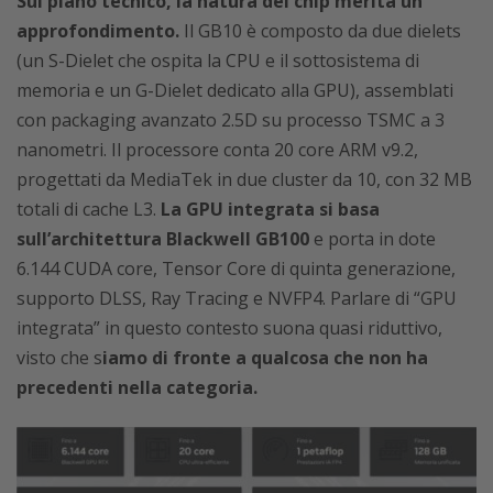
Sul piano tecnico, la natura del chip merita un
approfondimento.
Il GB10 è composto da due dielets
(un S-Dielet che ospita la CPU e il sottosistema di
memoria e un G-Dielet dedicato alla GPU), assemblati
con packaging avanzato 2.5D su processo TSMC a 3
nanometri. Il processore conta 20 core ARM v9.2,
progettati da MediaTek in due cluster da 10, con 32 MB
totali di cache L3.
La GPU integrata si basa
sull’architettura Blackwell GB100
e porta in dote
6.144 CUDA core, Tensor Core di quinta generazione,
supporto DLSS, Ray Tracing e NVFP4. Parlare di “GPU
integrata” in questo contesto suona quasi riduttivo,
visto che s
iamo di fronte a qualcosa che non ha
precedenti nella categoria.