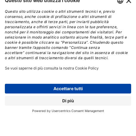
lavorato a stretto contatto per
garantire la
compatibilità delle applicazioni Windows su N1X,
aggiungendo che RTX Spark è progettato per
“reinventare” i PC Windows nell’era degli agenti AI.
È un punto cruciale. Qualcomm ci ha provato per anni
con Windows on Arm, accumulando frustrazioni e
problemi di compatibilità che hanno raffreddato
l’entusiasmo degli utenti.
Nvidia arriva a questo
appuntamento con un vantaggio che Qualcomm
non aveva
, ovvero una reputazione impeccabile nel
mondo del gaming e del computing professionale,
nonché un brand che il pubblico PC conosce e rispetta
e, soprattutto,
la collaborazione esplicita di
Microsoft fin dalle prime fasi di sviluppo del chip
.
Per quanto riguarda le prestazioni dichiarate, Nvidia
afferma che
i sistemi basati su N1X dovrebbero