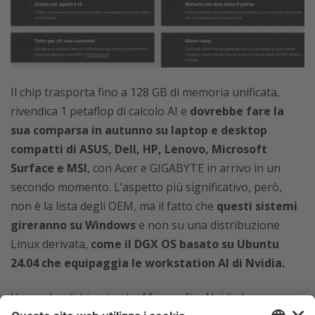
Il chip trasporta fino a 128 GB di memoria unificata,
rivendica 1 petaflop di calcolo AI e
dovrebbe fare la
sua comparsa in autunno su laptop e desktop
compatti di ASUS, Dell, HP, Lenovo, Microsoft
Surface e MSI
, con Acer e GIGABYTE in arrivo in un
secondo momento. L’aspetto più significativo, però,
non è la lista degli OEM, ma il fatto che
questi sistemi
gireranno su Windows
e non su una distribuzione
Linux derivata,
come il DGX OS basato su Ubuntu
24.04 che equipaggia le workstation AI di Nvidia.
Huang ha dichiarato che Microsoft e Nvidia hanno