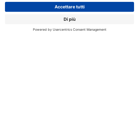
Registrati alla nostra Newsletter e potrai
accedere gratuitamente ad articoli, guide
e approfondimenti riservati agli utenti
Premium, scaricare eBook e White Paper
e seguire i Webinar
Nome
*
Cognome
*
Email
*