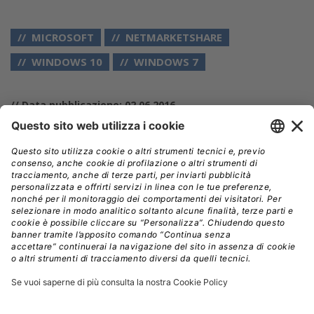
MICROSOFT
NETMARKETSHARE
WINDOWS 10
WINDOWS 7
// Data pubblicazione: 02.06.2016
CONDIVIDI:
Registrati per ricevere la
newsletter e accedere ai
contenuti insider