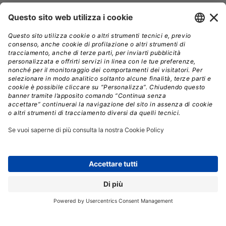
Nome
*
Cognome
*
Email
*
Seleziona le newsletter di tuo interesse
*
DigitalWorld
DigitalManager