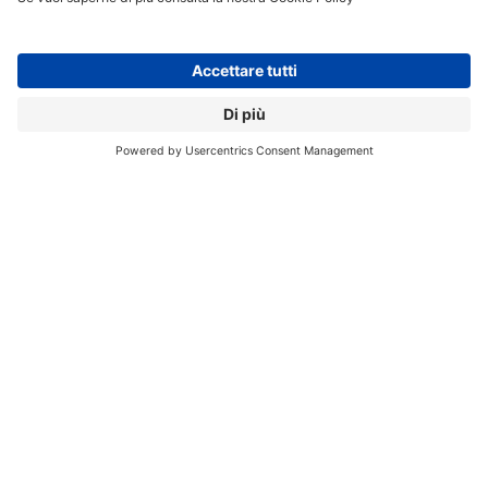
EDGE AI
INTELLIGENZA ARTIFICIALE
PROCESSORI
Aziende:
AMD
// Data pubblicazione: 07.02.2024
CONDIVIDI:
Registrati per ricevere la