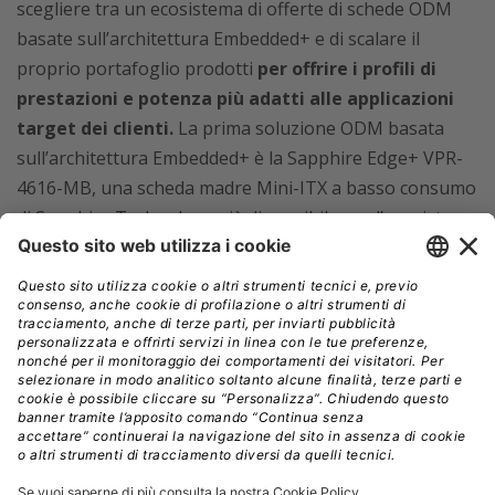
scegliere tra un ecosistema di offerte di schede ODM
basate sull’architettura Embedded+ e di scalare il
proprio portafoglio prodotti
per offrire i profili di
prestazioni e potenza più adatti alle applicazioni
target dei clienti.
La prima soluzione ODM basata
sull’architettura Embedded+ è la Sapphire Edge+ VPR-
4616-MB, una scheda madre Mini-ITX a basso consumo
di Sapphire Technology già disponibile per l’acquisto.
Offre una suite completa di funzionalità con un
consumo di appena 30W,
sfruttando il processore
Ryzen Embedded R2314 e il SoC Versal AI Edge VE2302
Adaptive. Il VPR-4616-MB è disponibile anche in un
sistema completo, che comprende memoria, storage,
alimentatore e chassis.